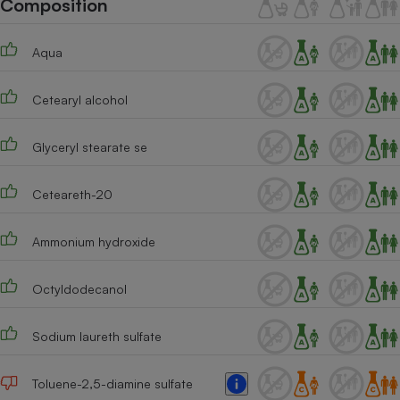
Composition
Téléphone mobile -
Smartphone
Plaque de cuisson à
Aqua
induction
Cetearyl alcohol
Climatiseur -
Ventilateur
Glyceryl stearate se
Ceteareth-20
Antivirus
Climatiseur -
Ammonium hydroxide
Ventilateur
Octyldodecanol
Sodium laureth sulfate
Toluene-2,5-diamine sulfate