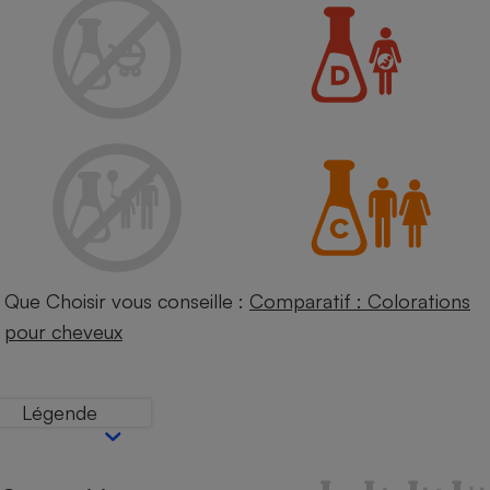
Petit électroménager - U
Complément
alimentaire
Mutuelle
Assurance emprunteur
Matelas
Champagne
bouteille
Banque en 
Téléviseur
Que Choisir vous conseille :
Comparatif : Colorations
Antimoustique
Lave-linge
pour cheveux
Légende
Radiateur électrique