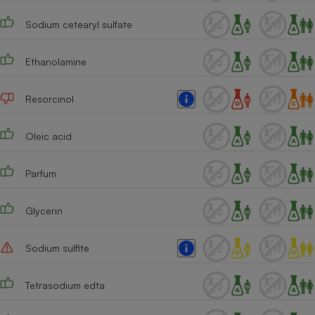
Cafetière à expressos
Sodium cetearyl sulfate
Ethanolamine
Resorcinol
Oleic acid
Robot ménager
Parfum
Glycerin
Sodium sulfite
Tetrasodium edta