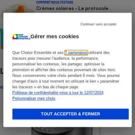
COMMENT NOUS TESTONS
Crèmes solaires - Le protocole
Continuer sans accepter
COMMENT NOUS TESTONS
Crèmes solaires visage - Le protocole
Gérer mes cookies
Que Choisir Ensemble et ses
7 partenaires
utilisent des
traceurs pour mesurer l’audience, la performance,
personnaliser les contenus, les partager, optimiser la
Lire aussi
promotion et afficher des contenus provenant de sites tiers.
Nous conserverons votre choix pendant 6 mois. Vous pourrez
changer d’avis à tout moment en utilisant le lien « paramétrer
les traceurs » en bas de chaque page.
ACTUALITÉ
Politique de confidentialité mise à jour le 12/07/2024
Personnaliser mes choix
TOUT ACCEPTER & FERMER