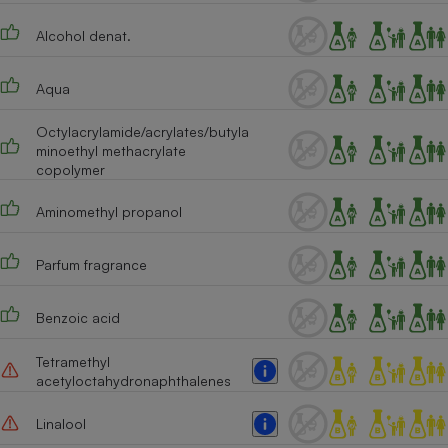
Téléphone mobile -
Smartphone
Alcohol denat.
Plaque de cuisson à
induction
Aqua
Octylacrylamide/acrylates/butyla
Climatiseur -
minoethyl methacrylate
Ventilateur
copolymer
Aminomethyl propanol
Antivirus
Climatiseur -
Parfum fragrance
Ventilateur
Benzoic acid
Tetramethyl
acetyloctahydronaphthalenes
Linalool