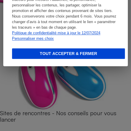
personnaliser les contenus, les partager, optimiser la
promotion et afficher des contenus provenant de sites tiers.
Nous conserverons votre choix pendant 6 mois. Vous pourrez
changer d’avis à tout moment en utilisant le lien « paramétrer
les traceurs » en bas de chaque page.
Politique de confidentialité mise à jour le 12/07/2024
Personnaliser mes choix
TOUT ACCEPTER & FERMER
Sites de rencontres - Nos conseils pour vous
lancer