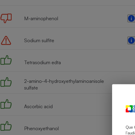
M-aminophenol
Cafetière à expresso
Sodium sulfite
Tetrasodium edta
2-amino-4-hydroxyethylaminoanisole
sulfate
Robot ménager
Ascorbic acid
Que 
Phenoxyethanol
l’aud