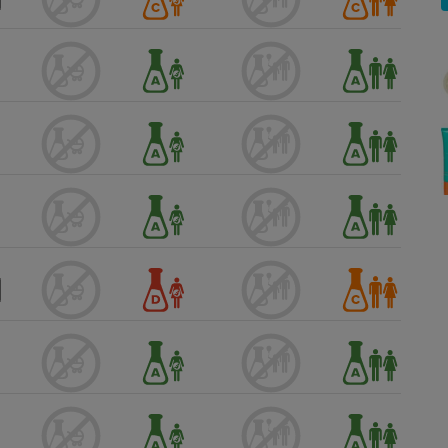
Électricité - Gaz
Appareil photo
numérique
Four encastrable
Lessive
Aspirateur