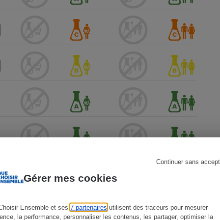
s
Réfrigérateur
Continuer sans accept
Gérer mes cookies
Choisir Ensemble et ses
7 partenaires
utilisent des traceurs pour mesurer
ience, la performance, personnaliser les contenus, les partager, optimiser la