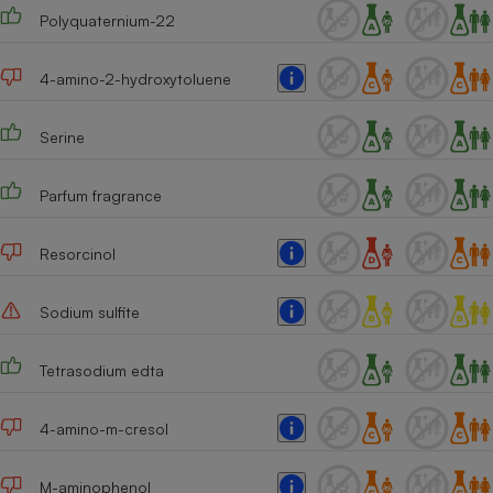
Polyquaternium-22
Cafetière à expressos
4-amino-2-hydroxytoluene
Serine
Parfum fragrance
Resorcinol
Robot ménager
Sodium sulfite
Tetrasodium edta
4-amino-m-cresol
M-aminophenol