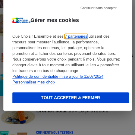
répulsif le plus efficace ?
Continuer sans accepter
ACTION QUE CHOISIR ENSEMBLE
Gérer mes cookies
Test des crèmes solaires vendues sur
Temu, Shein et AliExpress - 9 sur 10
dangereuses pour la santé des
Que Choisir Ensemble et ses
7 partenaires
utilisent des
consommateurs
traceurs pour mesurer l’audience, la performance,
personnaliser les contenus, les partager, optimiser la
ACTUALITÉ
promotion et afficher des contenus provenant de sites tiers.
Crèmes solaires - Le bilan désastreux des
Nous conserverons votre choix pendant 6 mois. Vous pourrez
plateformes chinoises
changer d’avis à tout moment en utilisant le lien « paramétrer
les traceurs » en bas de chaque page.
Politique de confidentialité mise à jour le 12/07/2024
CONSEILS
Crèmes solaires - Les logos à la loupe
Personnaliser mes choix
TOUT ACCEPTER & FERMER
COMMENT NOUS TESTONS
Crèmes solaires - Le protocole
COMMENT NOUS TESTONS