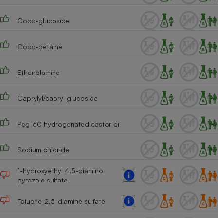
Téléphone mobile -
Smartphone
Coco-glucoside
Plaque de cuisson à
induction
Coco-betaine
Climatiseur -
Ethanolamine
Ventilateur
Caprylyl/capryl glucoside
Antivirus
Peg-60 hydrogenated castor oil
Climatiseur -
Ventilateur
Sodium chloride
1-hydroxyethyl 4,5-diamino
pyrazole sulfate
Toluene-2,5-diamine sulfate