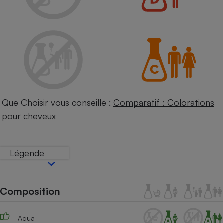
Petit électroménager - U
Complément
alimentaire
Mutuelle
Assurance emprunteur
Matelas
Champagne
Que Choisir vous conseille :
Comparatif : Colorations
bouteille
Banque en 
pour cheveux
Téléviseur
Antimoustique
Lave-linge
Légende
Composition
Radiateur électrique
Aqua