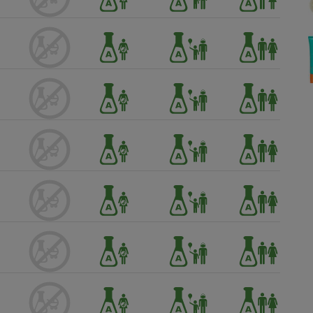
Électricité - Gaz
Appareil photo
numérique
Four encastrable
Lessive
Aspirateur