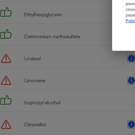
promo
choix
Ethylhexylglycerin
param
Polit
Cetrimonium methosulfate
Linalool
Limonene
Isopropyl alcohol
Citronellol