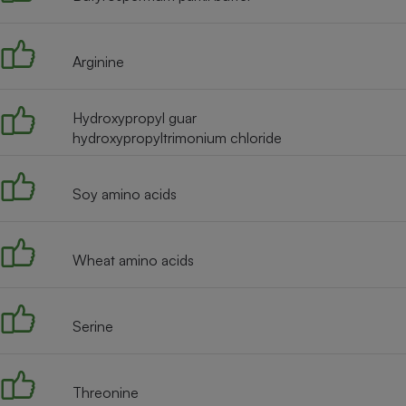
Radiateur électrique
Arginine
Téléphone mobile -
Smartphone
Plaque de cuisson à
induction
Hydroxypropyl guar
hydroxypropyltrimonium chloride
Climatiseur -
Soy amino acids
Ventilateur
Wheat amino acids
Antivirus
Climatiseur -
Ventilateur
Serine
Threonine