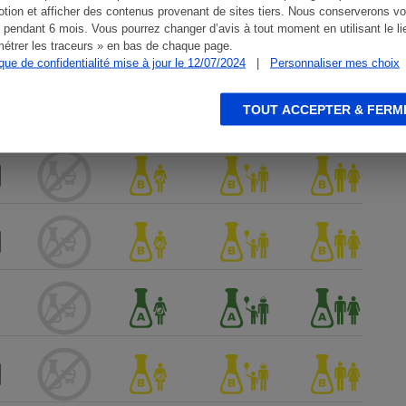
tion et afficher des contenus provenant de sites tiers. Nous conserverons vo
 pendant 6 mois. Vous pourrez changer d’avis à tout moment en utilisant le li
étrer les traceurs » en bas de chaque page.
ique de confidentialité mise à jour le 12/07/2024
|
Personnaliser mes choix
TOUT ACCEPTER & FERM