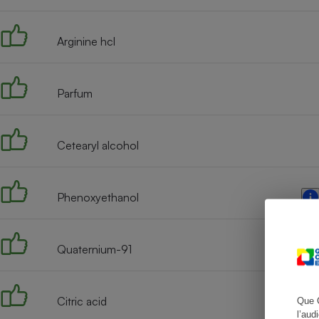
Arginine hcl
Cafetière à expresso
Parfum
Cetearyl alcohol
Phenoxyethanol
Robot ménager
Quaternium-91
Citric acid
Que 
l’aud