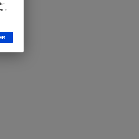
tre
en «
ER