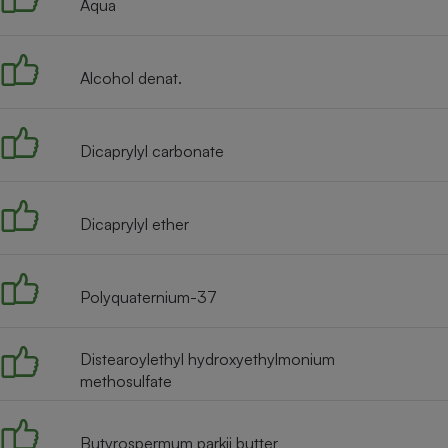
Aqua
Internet
Gros électroménager
Téléphonie
Alcohol denat.
Petit électroménager 
Complément
alimentaire
Mutuelle
Dicaprylyl carbonate
Assurance emprunteu
Dicaprylyl ether
Matelas
Champa
boutei
Banque 
Polyquaternium-37
Téléviseur
Antimoustique
Lave-linge
Distearoylethyl hydroxyethylmonium
methosulfate
Butyrospermum parkii butter