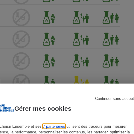
s
Réfrigérateur
Continuer sans accept
Gérer mes cookies
Choisir Ensemble et ses
7 partenaires
utilisent des traceurs pour mesurer
ience, la performance, personnaliser les contenus, les partager, optimiser la