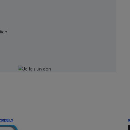
ien !
CONSEILS
G