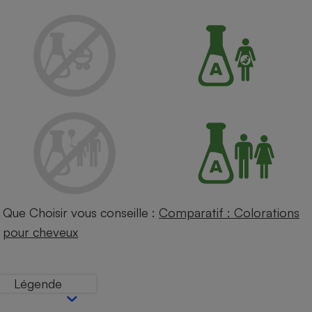
Petit électroménager - U
Complément
alimentaire
Mutuelle
Assurance emprunteur
Matelas
Champagne
bouteille
Banque en 
Téléviseur
Antimoustique
Lave-linge
Que Choisir vous conseille :
Comparatif : Colorations
pour cheveux
Radiateur électrique
Légende