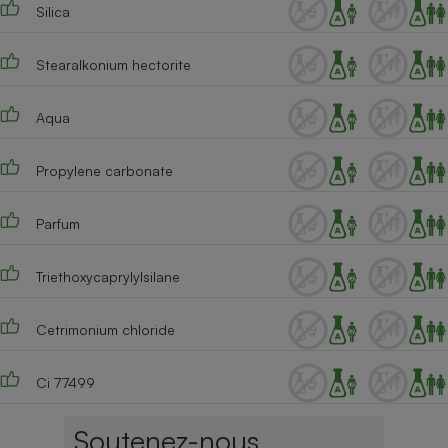
Silica
Cafetière à expressos
Stearalkonium hectorite
Aqua
Propylene carbonate
Parfum
Robot ménager
Triethoxycaprylylsilane
Cetrimonium chloride
Ci 77499
Soutenez-nous,