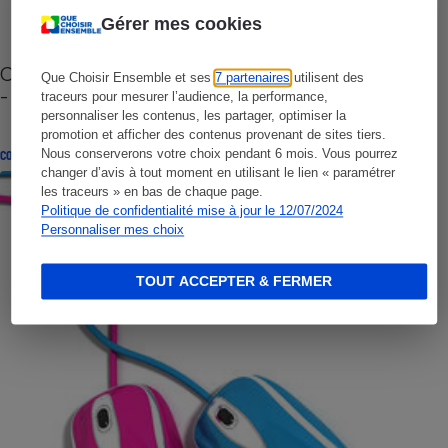
Gérer mes cookies
Cafetière à capsules zéro déchet CoffeeB (vidéo)
Que Choisir Ensemble et ses
7 partenaires
utilisent des
- Premières impressions
traceurs pour mesurer l’audience, la performance,
personnaliser les contenus, les partager, optimiser la
promotion et afficher des contenus provenant de sites tiers.
Nous conserverons votre choix pendant 6 mois. Vous pourrez
CONSEILS
changer d’avis à tout moment en utilisant le lien « paramétrer
les traceurs » en bas de chaque page.
Politique de confidentialité mise à jour le 12/07/2024
Personnaliser mes choix
TOUT ACCEPTER & FERMER