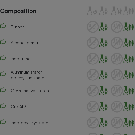
Téléphone mobile -
Smartphone
Composition
Plaque de cuisson à
induction
Butane
Alcohol denat.
Climatiseur -
Ventilateur
Isobutane
Antivirus
Aluminum starch
octenylsuccinate
Climatiseur -
Ventilateur
Oryza sativa starch
Ci 77491
Isopropyl myristate