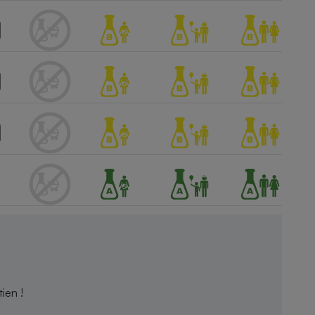
ien !