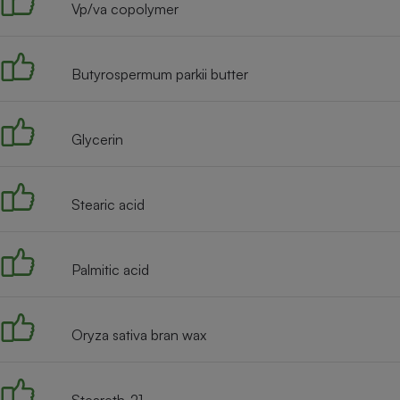
Vp/va copolymer
Internet
Gros électroménager
Téléphonie
Butyrospermum parkii butter
Petit électroménager 
Complément
alimentaire
Mutuelle
Assurance emprunteu
Glycerin
Stearic acid
Matelas
Champa
boutei
Banque 
Palmitic acid
Téléviseur
Antimoustique
Lave-linge
Oryza sativa bran wax