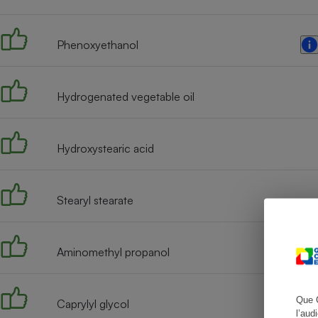
Phenoxyethanol
Cafetière à expresso
Hydrogenated vegetable oil
Hydroxystearic acid
Stearyl stearate
Robot ménager
Aminomethyl propanol
Que 
Caprylyl glycol
l’aud