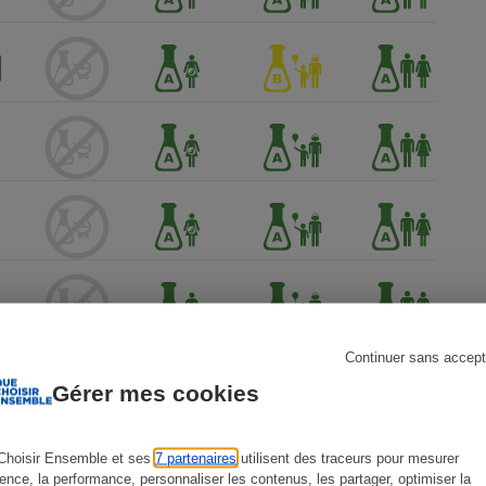
s
Réfrigérateur
Continuer sans accept
Gérer mes cookies
Choisir Ensemble et ses
7 partenaires
utilisent des traceurs pour mesurer
ience, la performance, personnaliser les contenus, les partager, optimiser la