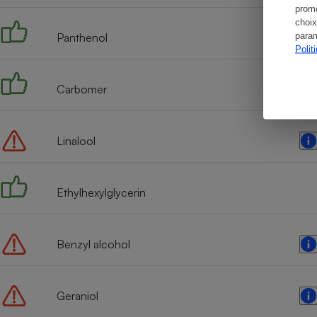
promo
choix
param
Panthenol
Polit
Carbomer
Linalool
Ethylhexylglycerin
Benzyl alcohol
Geraniol