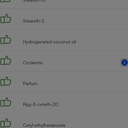
Steareth-21
Radiateur électrique
Téléphone mobile -
Steareth-2
Smartphone
Plaque de cuisson à
induction
Hydrogenated coconut oil
Climatiseur -
Ozokerite
Ventilateur
Antivirus
Parfum
Climatiseur -
Ventilateur
Ppg-5-ceteth-20
Cetyl ethylhexanoate