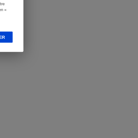
tre
en «
ER