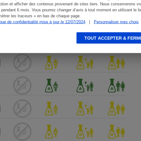
tion et afficher des contenus provenant de sites tiers. Nous conserverons vo
 pendant 6 mois. Vous pourrez changer d’avis à tout moment en utilisant le li
étrer les traceurs » en bas de chaque page.
ique de confidentialité mise à jour le 12/07/2024
|
Personnaliser mes choix
TOUT ACCEPTER & FERM