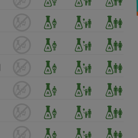
Électricité - Gaz
Appareil photo
numérique
Four encastrable
Lessive
Aspirateur