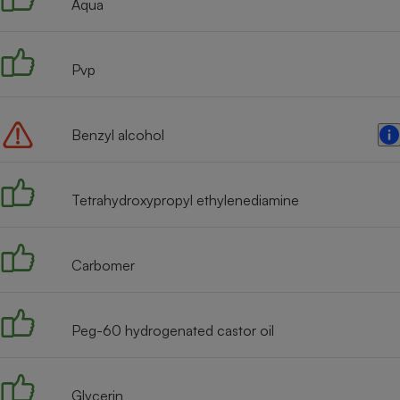
Aqua
Internet
Gros électroménager
Téléphonie
Pvp
Petit électroménager 
Complément
alimentaire
Mutuelle
Benzyl alcohol
Assurance emprunteu
Tetrahydroxypropyl ethylenediamine
Matelas
Champa
boutei
Banque 
Carbomer
Téléviseur
Antimoustique
Lave-linge
Peg-60 hydrogenated castor oil
Glycerin