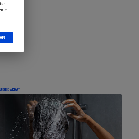
tre
en «
ER
UIDE D'ACHAT