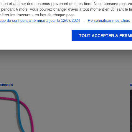
tion et afficher des contenus provenant de sites tiers. Nous conserverons vo
 pendant 6 mois. Vous pourrez changer d’avis à tout moment en utilisant le li
étrer les traceurs » en bas de chaque page.
ique de confidentialité mise à jour le 12/07/2024
|
Personnaliser mes choix
TOUT ACCEPTER & FERM
CONSEILS
G