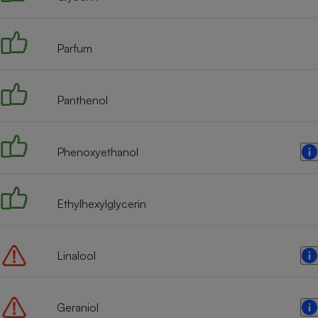
Radiateur électrique
Parfum
Téléphone mobile -
Smartphone
Plaque de cuisson à
induction
Panthenol
Climatiseur -
Phenoxyethanol
Ventilateur
Ethylhexylglycerin
Antivirus
Climatiseur -
Ventilateur
Linalool
Geraniol