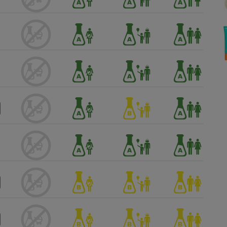
Électricité - Gaz
Appareil photo
numérique
Four encastrable
Lessive
Aspirateur