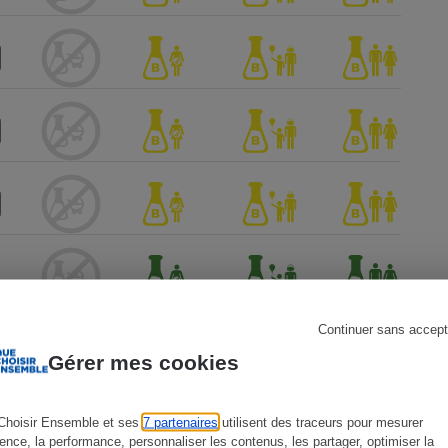
s
Réfrigérateur
Continuer sans accept
Gérer mes cookies
Choisir Ensemble et ses
7 partenaires
utilisent des traceurs pour mesurer
ien !
ience, la performance, personnaliser les contenus, les partager, optimiser la