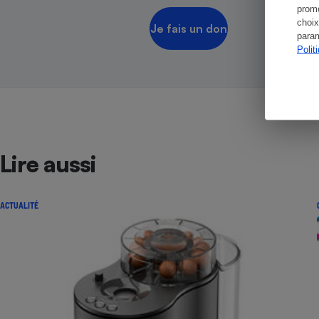
promo
choix
Je fais un don
param
Polit
Lire aussi
ACTUALITÉ