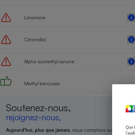
Limonene
Cafetière à expresso
Citronellol
Alpha-isomethyl ionone
Methyl benzoate
Robot ménager
Soutenez-nous,
rejoignez-nous,
Que 
Aujourd'hui, plus que jamais
, nous comptons sur votre sout
l’aud