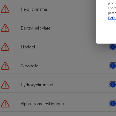
promo
choix
Hexyl cinnamal
param
Polit
Benzyl salicylate
Linalool
Citronellol
Hydroxycitronellal
Alpha-isomethyl ionone