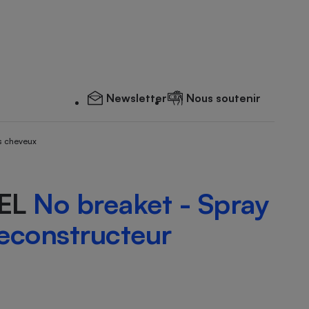
Newsletter
Nous soutenir
s cheveux
NEL
No breaket - Spray
reconstructeur