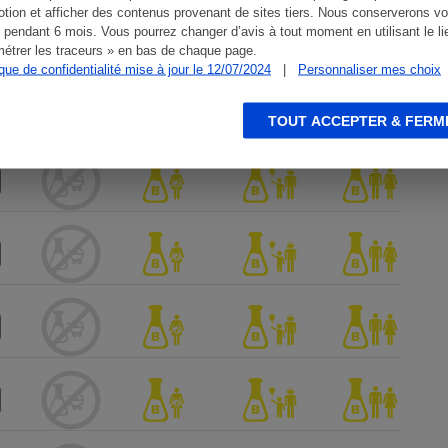
tion et afficher des contenus provenant de sites tiers. Nous conserverons vo
 pendant 6 mois. Vous pourrez changer d’avis à tout moment en utilisant le li
étrer les traceurs » en bas de chaque page.
ique de confidentialité mise à jour le 12/07/2024
|
Personnaliser mes choix
TOUT ACCEPTER & FERM