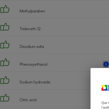
Methylparaben
Cafetière à expresso
Trideceth-12
Disodium edta
Phenoxyethanol
Robot ménager
Sodium hydroxide
Citric acid
Que 
l’aud