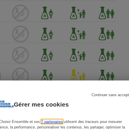
s
Réfrigérateur
Continuer sans accept
Gérer mes cookies
Choisir Ensemble et ses
7 partenaires
utilisent des traceurs pour mesurer
ience, la performance, personnaliser les contenus, les partager, optimiser la