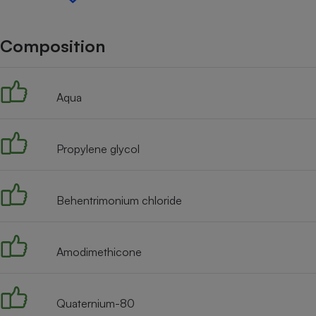
Internet
Gros électroménager
Téléphonie
Composition
Petit électroménager 
Complément
alimentaire
Aqua
Mutuelle
Assurance emprunteu
Propylene glycol
Matelas
Champa
boutei
Behentrimonium chloride
Banque 
Téléviseur
Antimoustique
Lave-linge
Amodimethicone
Quaternium-80