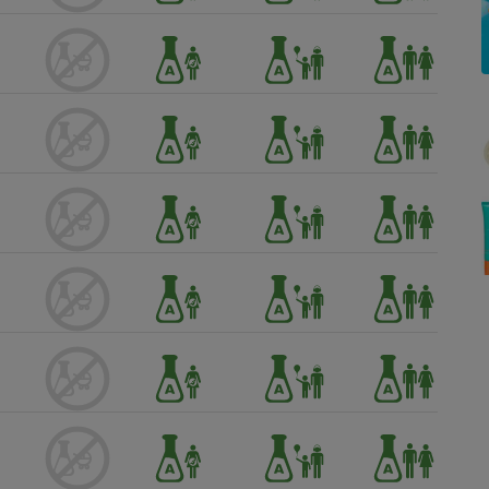
Électricité - Gaz
Appareil photo
numérique
Four encastrable
Lessive
Aspirateur