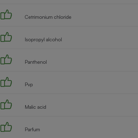
Radiateur électrique
Cetrimonium chloride
Téléphone mobile -
Smartphone
Plaque de cuisson à
induction
Isopropyl alcohol
Panthenol
Climatiseur -
Ventilateur
Pvp
Antivirus
Climatiseur -
Ventilateur
Malic acid
Parfum