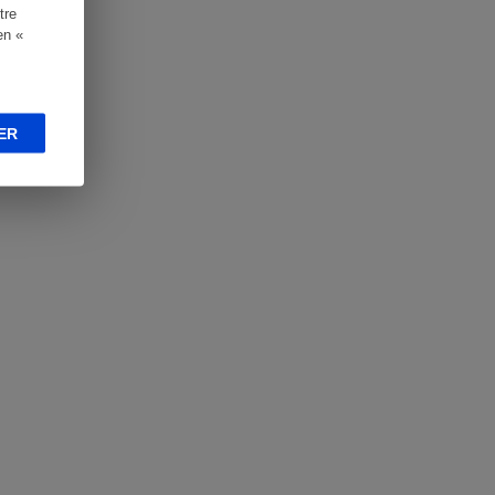
tre
en «
ER