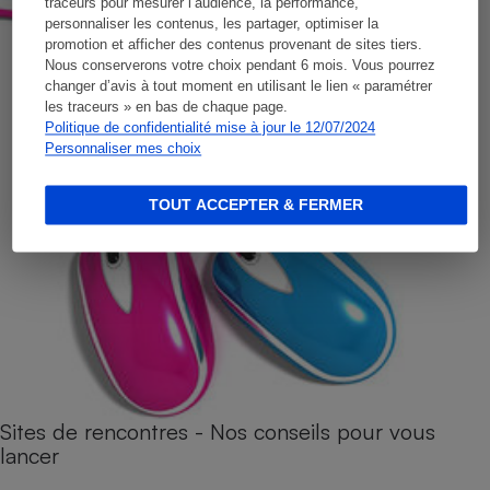
traceurs pour mesurer l’audience, la performance,
personnaliser les contenus, les partager, optimiser la
promotion et afficher des contenus provenant de sites tiers.
Nous conserverons votre choix pendant 6 mois. Vous pourrez
changer d’avis à tout moment en utilisant le lien « paramétrer
les traceurs » en bas de chaque page.
Politique de confidentialité mise à jour le 12/07/2024
Personnaliser mes choix
TOUT ACCEPTER & FERMER
Sites de rencontres - Nos conseils pour vous
lancer