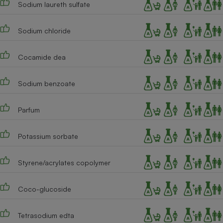
Sodium laureth sulfate
Téléphone mobile -
Smartphone
Plaque de cuisson à
induction
Sodium chloride
Cocamide dea
Climatiseur -
Ventilateur
Sodium benzoate
Parfum
Antivirus
Climatiseur -
Potassium sorbate
Ventilateur
Styrene/acrylates copolymer
Coco-glucoside
Tetrasodium edta