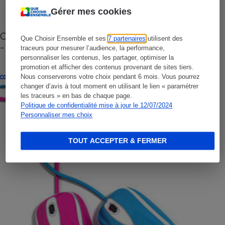
Gérer mes cookies
Cafetière à capsules zéro déchet CoffeeB (vidéo)
Que Choisir Ensemble et ses
7 partenaires
utilisent des
- Premières impressions
traceurs pour mesurer l’audience, la performance,
personnaliser les contenus, les partager, optimiser la
promotion et afficher des contenus provenant de sites tiers.
Nous conserverons votre choix pendant 6 mois. Vous pourrez
CONSEILS
changer d’avis à tout moment en utilisant le lien « paramétrer
les traceurs » en bas de chaque page.
Politique de confidentialité mise à jour le 12/07/2024
Personnaliser mes choix
TOUT ACCEPTER & FERMER