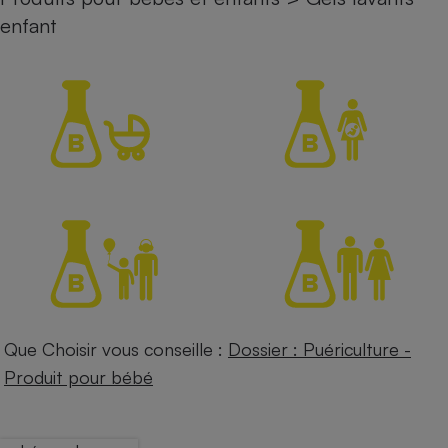
enfant
Petit électroménager - U
Complément
alimentaire
Mutuelle
Assurance emprunteur
Matelas
Champagne
bouteille
Banque en 
Téléviseur
Antimoustique
Lave-linge
Que Choisir vous conseille :
Dossier : Puériculture -
Produit pour bébé
Radiateur électrique