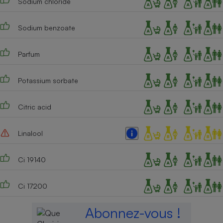
Sodium chloride
Cafetière à expressos
Sodium benzoate
Parfum
Potassium sorbate
Citric acid
Robot ménager
Linalool
Ci 19140
Ci 17200
Abonnez-vous !