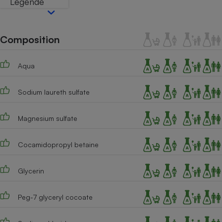
Légende
Téléphone mobile -
Smartphone
Plaque de cuisson à
induction
Composition
Aqua
Climatiseur -
Ventilateur
Sodium laureth sulfate
Antivirus
Magnesium sulfate
Climatiseur -
Ventilateur
Cocamidopropyl betaine
Glycerin
Peg-7 glyceryl cocoate