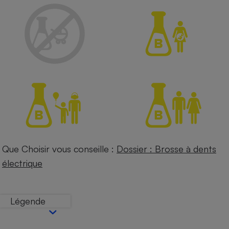
Petit électroménager - U
Complément
alimentaire
Mutuelle
Assurance emprunteur
Matelas
Champagne
bouteille
Banque en 
Téléviseur
Antimoustique
Que Choisir vous conseille :
Dossier : Brosse à dents
Lave-linge
électrique
Légende
Radiateur électrique