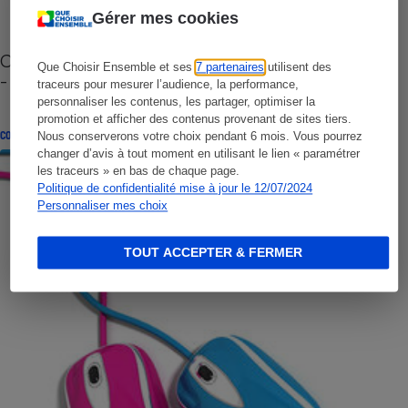
Gérer mes cookies
Cafetière à capsules zéro déchet CoffeeB (vidéo)
Que Choisir Ensemble et ses
7 partenaires
utilisent des
- Premières impressions
traceurs pour mesurer l’audience, la performance,
personnaliser les contenus, les partager, optimiser la
promotion et afficher des contenus provenant de sites tiers.
CONSEILS
Nous conserverons votre choix pendant 6 mois. Vous pourrez
changer d’avis à tout moment en utilisant le lien « paramétrer
les traceurs » en bas de chaque page.
Politique de confidentialité mise à jour le 12/07/2024
Personnaliser mes choix
TOUT ACCEPTER & FERMER