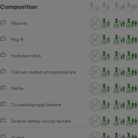
Téléphone mobile -
Composition
Smartphone
Plaque de cuisson à
induction
Glycerin
Peg-8
Climatiseur -
Ventilateur
Hydrated silica
Antivirus
Calcium sodium phosphosilicate
Climatiseur -
Ventilateur
Perlite
Cocamidopropyl betaine
Sodium methyl cocoyl taurate
Aroma