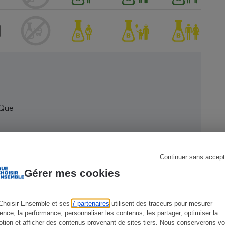
s
Réfrigérateur
 Que
Continuer sans accept
Gérer mes cookies
Choisir Ensemble et ses
7 partenaires
utilisent des traceurs pour mesurer
ience, la performance, personnaliser les contenus, les partager, optimiser la
tion et afficher des contenus provenant de sites tiers. Nous conserverons vo