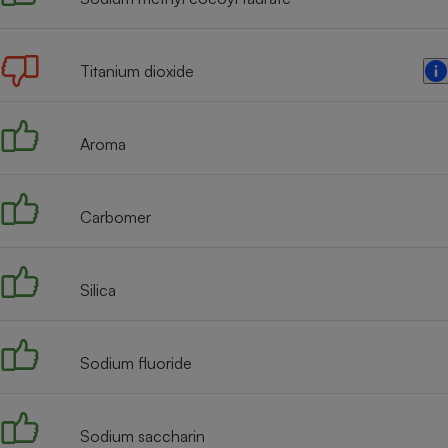
Radiateur électrique
Titanium dioxide
Téléphone mobile -
Smartphone
Plaque de cuisson à
induction
Aroma
Climatiseur -
Carbomer
Ventilateur
Silica
Antivirus
Climatiseur -
Ventilateur
Sodium fluoride
Sodium saccharin