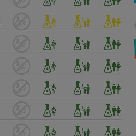
Électricité - Gaz
Appareil photo
numérique
Four encastrable
Lessive
Aspirateur