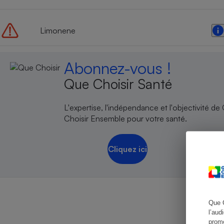
Limonene
Cafetière à expresso
Abonnez-vous !
Que Choisir Santé
L'expertise, l'indépendance et l'objectivité de
Choisir Ensemble pour votre santé.
Robot ménager
Cliquez ici
Que 
l’aud
promo