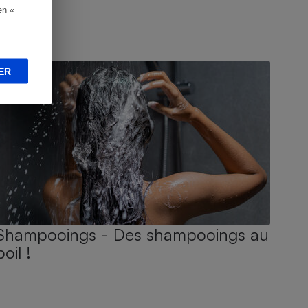
en «
UIDE D'ACHAT
ER
Shampooings - Des shampooings au
poil !