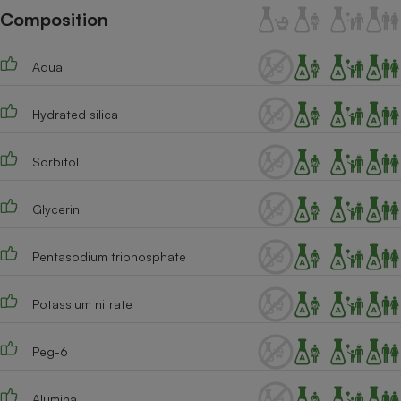
Téléphone mobile -
Composition
Smartphone
Plaque de cuisson à
induction
Aqua
Hydrated silica
Climatiseur -
Ventilateur
Sorbitol
Antivirus
Glycerin
Climatiseur -
Ventilateur
Pentasodium triphosphate
Potassium nitrate
Peg-6
Alumina