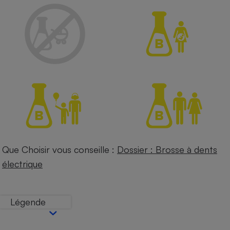
Petit électroménager - U
Complément
alimentaire
Mutuelle
Assurance emprunteur
Matelas
Champagne
bouteille
Banque en 
Téléviseur
Antimoustique
Que Choisir vous conseille :
Dossier : Brosse à dents
Lave-linge
électrique
Légende
Radiateur électrique