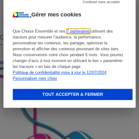
Continuer sans accepter
Gérer mes cookies
Que Choisir Ensemble et ses
7 partenaires
utilisent des
Cafetière à capsules zéro déchet CoffeeB (vidéo)
traceurs pour mesurer l’audience, la performance,
- Premières impressions
personnaliser les contenus, les partager, optimiser la
promotion et afficher des contenus provenant de sites tiers.
Nous conserverons votre choix pendant 6 mois. Vous pourrez
changer d’avis à tout moment en utilisant le lien « paramétrer
CONSEILS
les traceurs » en bas de chaque page.
Politique de confidentialité mise à jour le 12/07/2024
Personnaliser mes choix
TOUT ACCEPTER & FERMER