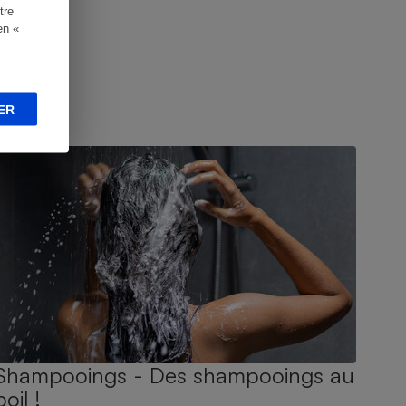
tre
en «
ER
UIDE D'ACHAT
Shampooings - Des shampooings au
poil !