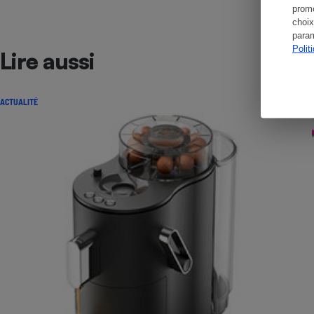
promo
choix
param
Polit
Lire aussi
ACTUALITÉ