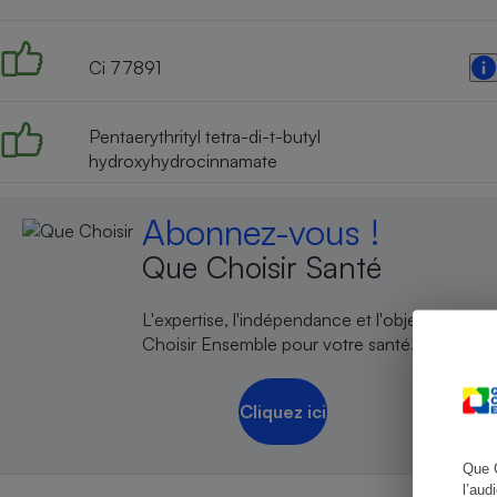
Ci 77891
Cafetière à expresso
Pentaerythrityl tetra-di-t-butyl
hydroxyhydrocinnamate
Abonnez-vous !
Que Choisir Santé
L'expertise, l'indépendance et l'objectivité de
Robot ménager
Choisir Ensemble pour votre santé.
Cliquez ici
Que 
l’aud