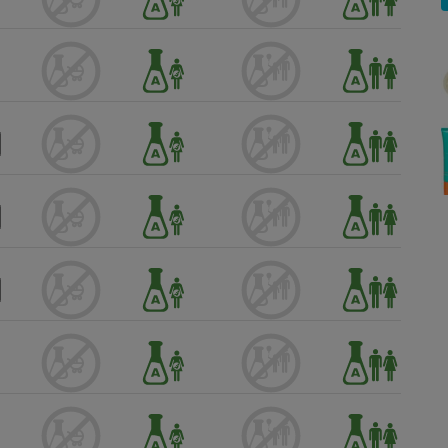
Électricité - Gaz
Appareil photo
numérique
Four encastrable
Lessive
Aspirateur