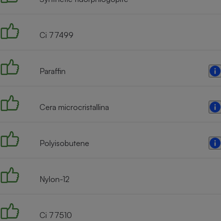
Radiateur électrique
Ci 77499
Téléphone mobile -
Smartphone
Plaque de cuisson à
induction
Paraffin
Climatiseur -
Cera microcristallina
Ventilateur
Polyisobutene
Antivirus
Climatiseur -
Ventilateur
Nylon-12
Ci 77510