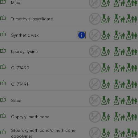
Mica
Téléphone mobile -
Smartphone
Plaque de cuisson à
induction
Trimethylsiloxysilicate
Synthetic wax
Climatiseur -
Ventilateur
Lauroyl lysine
Ci 77499
Antivirus
Climatiseur -
Ci 77491
Ventilateur
Silica
Caprylyl methicone
Stearoxymethicone/dimethicone
copolymer