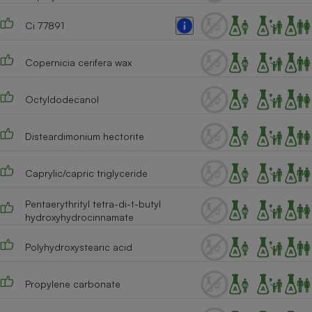
Cafetière à expressos
Ci 77891
Copernicia cerifera wax
Octyldodecanol
Disteardimonium hectorite
Robot ménager
Caprylic/capric triglyceride
Pentaerythrityl tetra-di-t-butyl
hydroxyhydrocinnamate
Polyhydroxystearic acid
Propylene carbonate