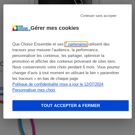
Continuer sans accepter
Gérer mes cookies
Que Choisir Ensemble et ses
7 partenaires
utilisent des
traceurs pour mesurer l’audience, la performance,
personnaliser les contenus, les partager, optimiser la
promotion et afficher des contenus provenant de sites tiers.
Cafetière à capsules zéro déchet CoffeeB (vidéo)
Nous conserverons votre choix pendant 6 mois. Vous pourrez
- Premières impressions
changer d’avis à tout moment en utilisant le lien « paramétrer
les traceurs » en bas de chaque page.
Politique de confidentialité mise à jour le 12/07/2024
CONSEILS
Personnaliser mes choix
TOUT ACCEPTER & FERMER