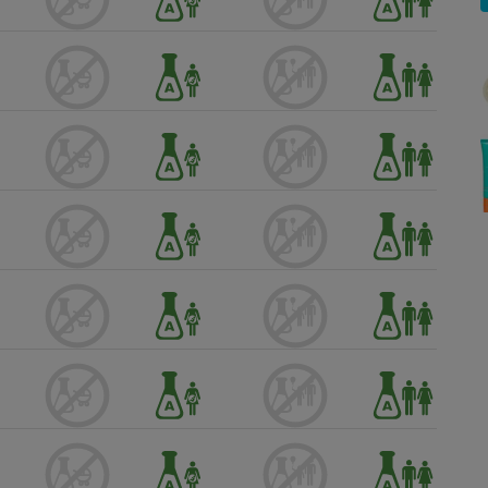
Électricité - Gaz
Appareil photo
numérique
Four encastrable
Lessive
Aspirateur