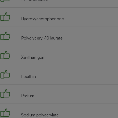
Radiateur électrique
Hydroxyacetophenone
Téléphone mobile -
Smartphone
Plaque de cuisson à
induction
Polyglyceryl-10 laurate
Climatiseur -
Xanthan gum
Ventilateur
Lecithin
Antivirus
Climatiseur -
Ventilateur
Parfum
Sodium polyacrylate