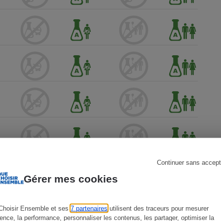
s
Réfrigérateur
Continuer sans accept
Gérer mes cookies
Choisir Ensemble et ses
7 partenaires
utilisent des traceurs pour mesurer
ience, la performance, personnaliser les contenus, les partager, optimiser la