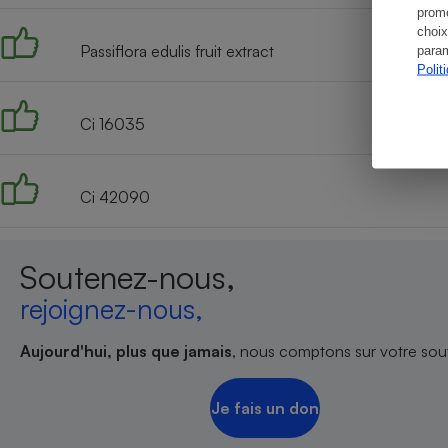
promo
choix
Passiflora edulis fruit extract
param
Polit
Ci 16035
Ci 42090
Soutenez-nous,
rejoignez-nous,
Aujourd'hui, plus que jamais
, nous comptons sur votre sout
Je fais un don