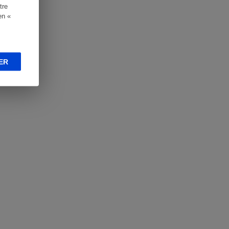
tre
en «
ER