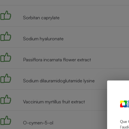
Sorbitan caprylate
Cafetière à expresso
Sodium hyaluronate
Passiflora incarnata flower extract
Sodium dilauramidoglutamide lysine
Robot ménager
Vaccinium myrtillus fruit extract
Que 
O-cymen-5-ol
l’aud