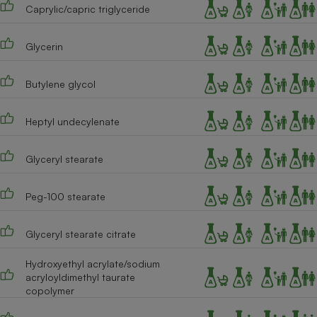
Téléphone mobile -
Caprylic/capric triglyceride
Smartphone
Plaque de cuisson à
induction
Glycerin
Butylene glycol
Climatiseur -
Ventilateur
Heptyl undecylenate
Glyceryl stearate
Antivirus
Climatiseur -
Peg-100 stearate
Ventilateur
Glyceryl stearate citrate
Hydroxyethyl acrylate/sodium
acryloyldimethyl taurate
copolymer