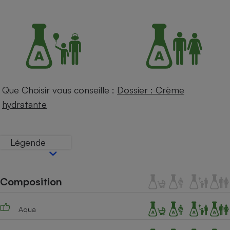
Petit électroménager - U
Complément
alimentaire
Mutuelle
Assurance emprunteur
Que Choisir vous conseille :
Dossier : Crème
Matelas
Champagne
hydratante
bouteille
Banque en 
Téléviseur
Légende
Antimoustique
Lave-linge
Composition
Radiateur électrique
Aqua