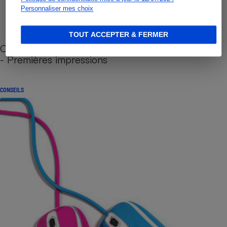
Personnaliser mes choix
TOUT ACCEPTER & FERMER
Cafetière à capsules zéro déchet CoffeeB (vidéo)
- Premières impressions
CONSEILS