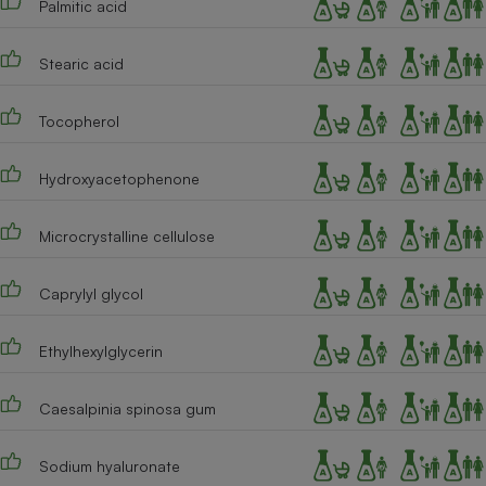
Palmitic acid
Cafetière à expressos
Stearic acid
Tocopherol
Hydroxyacetophenone
Microcrystalline cellulose
Robot ménager
Caprylyl glycol
Ethylhexylglycerin
Caesalpinia spinosa gum
Sodium hyaluronate