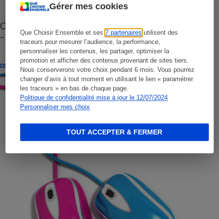
Gérer mes cookies
Cafetière à capsules zéro déchet CoffeeB (vidéo)
Que Choisir Ensemble et ses
7 partenaires
utilisent des
- Premières impressions
traceurs pour mesurer l’audience, la performance,
personnaliser les contenus, les partager, optimiser la
promotion et afficher des contenus provenant de sites tiers.
CONSEILS
Nous conserverons votre choix pendant 6 mois. Vous pourrez
changer d’avis à tout moment en utilisant le lien « paramétrer
les traceurs » en bas de chaque page.
Politique de confidentialité mise à jour le 12/07/2024
Personnaliser mes choix
TOUT ACCEPTER & FERMER