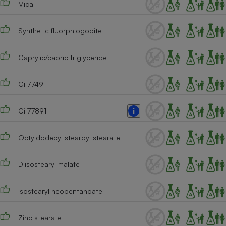
Mica
Téléphone mobile -
Smartphone
Plaque de cuisson à
induction
Synthetic fluorphlogopite
Caprylic/capric triglyceride
Climatiseur -
Ventilateur
Ci 77491
Ci 77891
Antivirus
Climatiseur -
Octyldodecyl stearoyl stearate
Ventilateur
Diisostearyl malate
Isostearyl neopentanoate
Zinc stearate