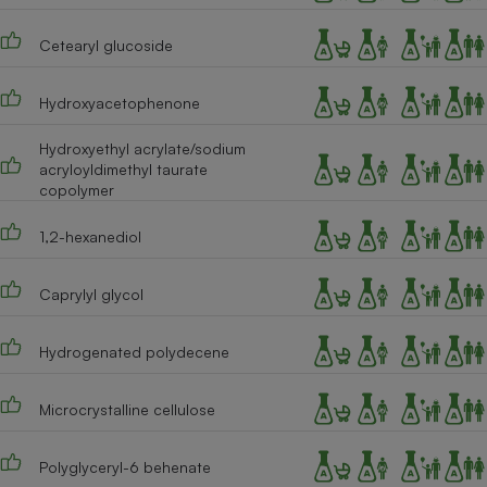
Cafetière à expressos
Cetearyl glucoside
Hydroxyacetophenone
Hydroxyethyl acrylate/sodium
acryloyldimethyl taurate
copolymer
1,2-hexanediol
Robot ménager
Caprylyl glycol
Hydrogenated polydecene
Microcrystalline cellulose
Polyglyceryl-6 behenate