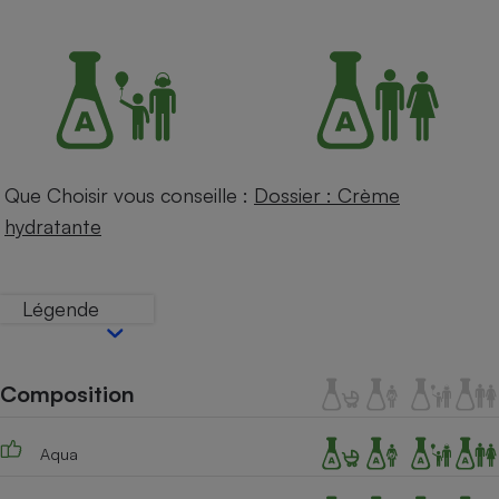
Petit électroménager - U
Complément
alimentaire
Mutuelle
Assurance emprunteur
Que Choisir vous conseille :
Dossier : Crème
Matelas
Champagne
hydratante
bouteille
Banque en 
Téléviseur
Légende
Antimoustique
Lave-linge
Composition
Radiateur électrique
Aqua