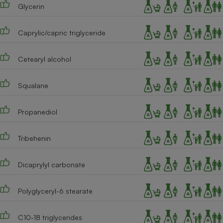
Téléphone mobile -
Glycerin
Smartphone
Plaque de cuisson à
induction
Caprylic/capric triglyceride
Cetearyl alcohol
Climatiseur -
Ventilateur
Squalane
Propanediol
Antivirus
Climatiseur -
Tribehenin
Ventilateur
Dicaprylyl carbonate
Polyglyceryl-6 stearate
C10-18 triglycerides