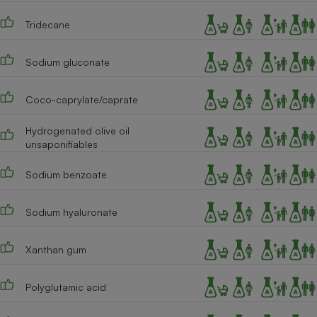
Cafetière à expressos
Tridecane
Sodium gluconate
Coco-caprylate/caprate
Hydrogenated olive oil
unsaponifiables
Robot ménager
Sodium benzoate
Sodium hyaluronate
Xanthan gum
Polyglutamic acid