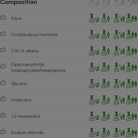
Composition
Téléphone mobile -
Smartphone
Plaque de cuisson à
Aqua
induction
Octyldodecyl myristate
Climatiseur -
Ventilateur
C15-19 alkane
Dipentaerythrityl
hexacaprylate/hexacaprate
Antivirus
Climatiseur -
Glycerin
Ventilateur
Undecane
1,2-hexanediol
Sodium chloride