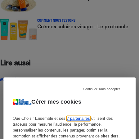
COMMENT NOUS TESTONS
Crèmes solaires visage - Le protocole
Lire aussi
ACTUALITÉ
Continuer sans accepter
Gérer mes cookies
Que Choisir Ensemble et ses
7 partenaires
utilisent des
traceurs pour mesurer l’audience, la performance,
personnaliser les contenus, les partager, optimiser la
promotion et afficher des contenus provenant de sites tiers.