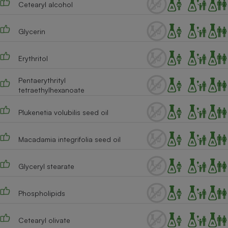
Cetearyl alcohol
Téléphone mobile -
Smartphone
Plaque de cuisson à
induction
Glycerin
Erythritol
Climatiseur -
Pentaerythrityl
Ventilateur
tetraethylhexanoate
Plukenetia volubilis seed oil
Antivirus
Climatiseur -
Macadamia integrifolia seed oil
Ventilateur
Glyceryl stearate
Phospholipids
Cetearyl olivate