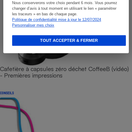
Nous conserverons votre choix pendant 6 mois. Vous pourrez
changer d’avis à tout moment en utilisant le lien « paramétrer
les traceurs » en bas de chaque page.
Politique de confidentialité mise à jour le 12/07/2024
Personnaliser mes choix
TOUT ACCEPTER & FERMER
Cafetière à capsules zéro déchet CoffeeB (vidéo)
- Premières impressions
CONSEILS