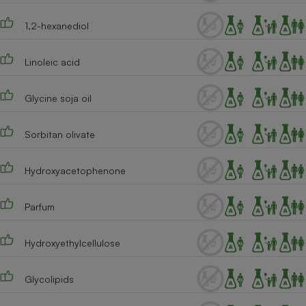
Cafetière à expressos
1,2-hexanediol
Linoleic acid
Glycine soja oil
Sorbitan olivate
Robot ménager
Hydroxyacetophenone
Parfum
Hydroxyethylcellulose
Glycolipids