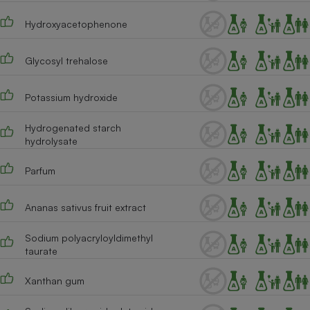
Cafetière à expressos
Hydroxyacetophenone
Glycosyl trehalose
Potassium hydroxide
Hydrogenated starch
hydrolysate
Robot ménager
Parfum
Ananas sativus fruit extract
Sodium polyacryloyldimethyl
taurate
Xanthan gum