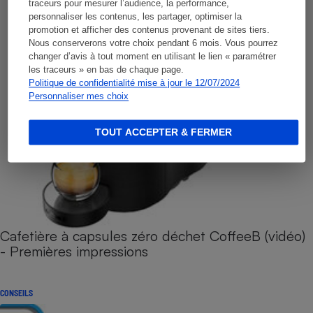
traceurs pour mesurer l’audience, la performance,
personnaliser les contenus, les partager, optimiser la
promotion et afficher des contenus provenant de sites tiers.
Nous conserverons votre choix pendant 6 mois. Vous pourrez
changer d’avis à tout moment en utilisant le lien « paramétrer
les traceurs » en bas de chaque page.
Politique de confidentialité mise à jour le 12/07/2024
Personnaliser mes choix
TOUT ACCEPTER & FERMER
Cafetière à capsules zéro déchet CoffeeB (vidéo)
- Premières impressions
CONSEILS