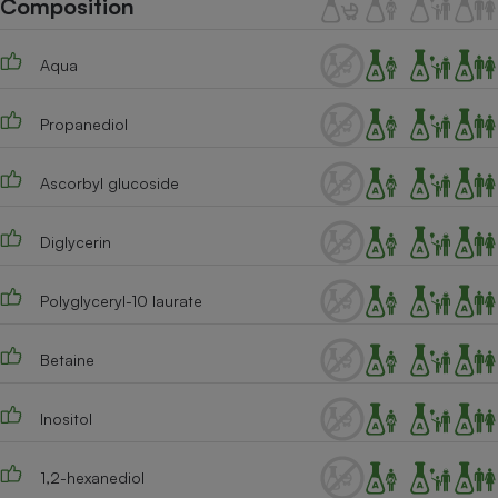
Composition
Téléphone mobile -
Smartphone
Plaque de cuisson à
Aqua
induction
Propanediol
Climatiseur -
Ventilateur
Ascorbyl glucoside
Diglycerin
Antivirus
Climatiseur -
Polyglyceryl-10 laurate
Ventilateur
Betaine
Inositol
1,2-hexanediol