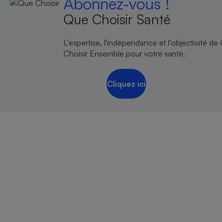
Abonnez-vous !
Internet
Que Choisir Santé
Gros électroménager
Téléphonie
L'expertise, l'indépendance et l'objectivité de
Petit électroménager 
Complément
Choisir Ensemble pour votre santé.
alimentaire
Mutuelle
Assurance emprunteu
Cliquez ici
Matelas
Champa
boutei
Banque 
Téléviseur
Antimoustique
Lave-linge