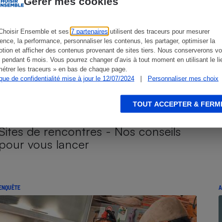
Gérer mes cookies
Choisir Ensemble et ses
7 partenaires
utilisent des traceurs pour mesurer
ience, la performance, personnaliser les contenus, les partager, optimiser la
s
Réfrigérateur
tion et afficher des contenus provenant de sites tiers. Nous conserverons vo
 pendant 6 mois. Vous pourrez changer d’avis à tout moment en utilisant le li
étrer les traceurs » en bas de chaque page.
ique de confidentialité mise à jour le 12/07/2024
|
Personnaliser mes choix
TOUT ACCEPTER & FERM
Sites de rencontres - Nos conseils
pour vous lancer
ENQUÊTE
A