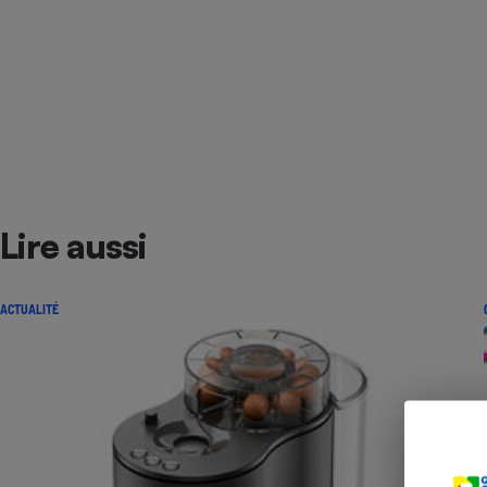
Radiateur électrique
Téléphone mobile -
Smartphone
Plaque de cuisson à
induction
Climatiseur -
Lire aussi
Ventilateur
ACTUALITÉ
Antivirus
Climatiseur -
Ventilateur