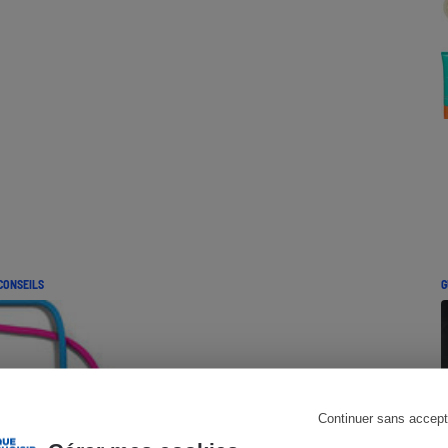
Électricité - Gaz
Appareil photo
numérique
Four encastrable
Lessive
CONSEILS
G
Aspirateur
Continuer sans accept