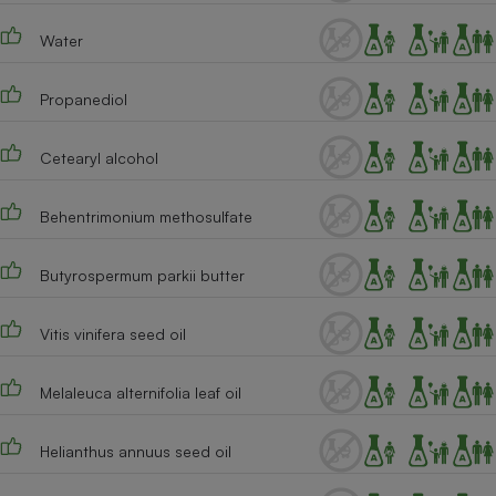
Téléphone mobile -
Smartphone
Water
Plaque de cuisson à
induction
Propanediol
Cetearyl alcohol
Climatiseur -
Ventilateur
Behentrimonium methosulfate
Antivirus
Butyrospermum parkii butter
Climatiseur -
Ventilateur
Vitis vinifera seed oil
Melaleuca alternifolia leaf oil
Helianthus annuus seed oil