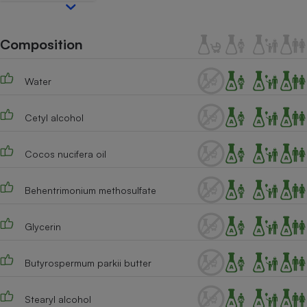
Téléphone mobile -
Smartphone
Plaque de cuisson à
induction
Composition
Water
Climatiseur -
Ventilateur
Cetyl alcohol
Cocos nucifera oil
Antivirus
Climatiseur -
Behentrimonium methosulfate
Ventilateur
Glycerin
Butyrospermum parkii butter
Stearyl alcohol