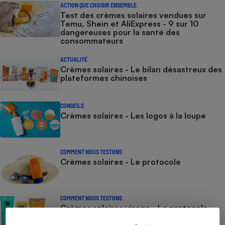
ACTION QUE CHOISIR ENSEMBLE
Test des crèmes solaires vendues sur
Temu, Shein et AliExpress - 9 sur 10
dangereuses pour la santé des
consommateurs
ACTUALITÉ
Crèmes solaires - Le bilan désastreux des
plateformes chinoises
CONSEILS
Crèmes solaires - Les logos à la loupe
COMMENT NOUS TESTONS
Crèmes solaires - Le protocole
COMMENT NOUS TESTONS
Crèmes solaires visage - Le protocole