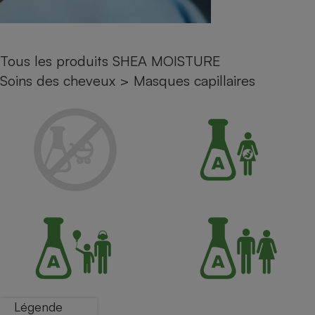
Petit électroménager - U
Complément
alimentaire
Mutuelle
Tous les produits SHEA MOISTURE
Assurance emprunteur
Soins des cheveux
>
Masques capillaires
Matelas
Champagne
bouteille
Banque en 
Téléviseur
Antimoustique
Lave-linge
Radiateur électrique
Légende