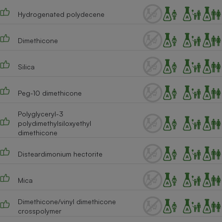
Hydrogenated polydecene
Cafetière à expressos
Dimethicone
Silica
Peg-10 dimethicone
Polyglyceryl-3
Robot ménager
polydimethylsiloxyethyl
dimethicone
Disteardimonium hectorite
Mica
Dimethicone/vinyl dimethicone
crosspolymer