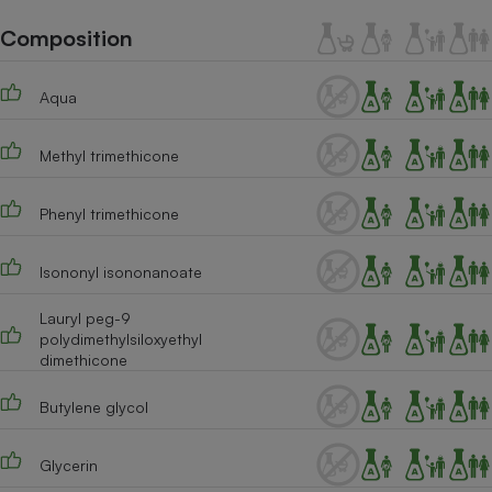
Téléphone mobile -
Smartphone
Composition
Plaque de cuisson à
induction
Aqua
Methyl trimethicone
Climatiseur -
Ventilateur
Phenyl trimethicone
Antivirus
Isononyl isononanoate
Climatiseur -
Ventilateur
Lauryl peg-9
polydimethylsiloxyethyl
dimethicone
Butylene glycol
Glycerin