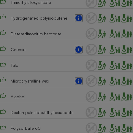
Trimethylsiloxysilicate
Téléphone mobile -
Smartphone
Plaque de cuisson à
induction
Hydrogenated polyisobutene
Disteardimonium hectorite
Climatiseur -
Ventilateur
Ceresin
Talc
Antivirus
Climatiseur -
Microcrystalline wax
Ventilateur
Alcohol
Dextrin palmitate/ethylhexanoate
Polysorbate 60