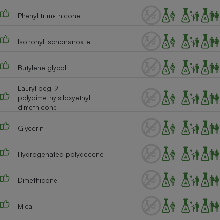
Téléphone mobile -
Smartphone
Phenyl trimethicone
Plaque de cuisson à
induction
Isononyl isononanoate
Butylene glycol
Climatiseur -
Ventilateur
Lauryl peg-9
polydimethylsiloxyethyl
dimethicone
Antivirus
Glycerin
Climatiseur -
Ventilateur
Hydrogenated polydecene
Dimethicone
Mica