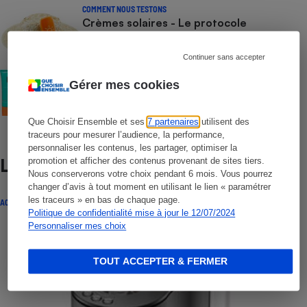
COMMENT NOUS TESTONS
Crèmes solaires - Le protocole
Continuer sans accepter
COMMENT NOUS TESTONS
Gérer mes cookies
Crèmes solaires visage - Le protocole
Que Choisir Ensemble et ses
7 partenaires
utilisent des
traceurs pour mesurer l’audience, la performance,
personnaliser les contenus, les partager, optimiser la
Lire aussi
promotion et afficher des contenus provenant de sites tiers.
Nous conserverons votre choix pendant 6 mois. Vous pourrez
changer d’avis à tout moment en utilisant le lien « paramétrer
les traceurs » en bas de chaque page.
ACTUALITÉ
Politique de confidentialité mise à jour le 12/07/2024
Personnaliser mes choix
TOUT ACCEPTER & FERMER