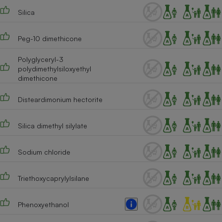
Silica
Cafetière à expressos
Peg-10 dimethicone
Polyglyceryl-3
polydimethylsiloxyethyl
dimethicone
Disteardimonium hectorite
Robot ménager
Silica dimethyl silylate
Sodium chloride
Triethoxycaprylylsilane
Phenoxyethanol