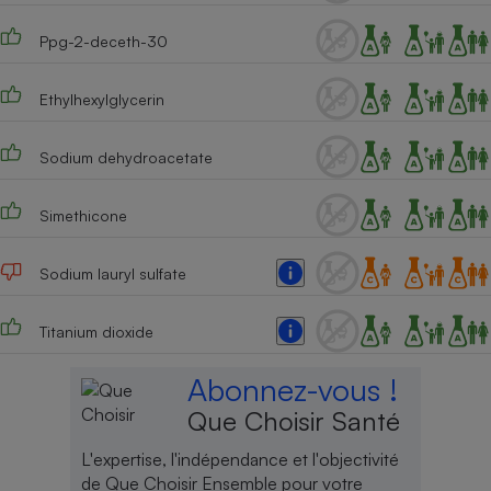
Cafetière à expressos
Ppg-2-deceth-30
Ethylhexylglycerin
Sodium dehydroacetate
Simethicone
Robot ménager
Sodium lauryl sulfate
Titanium dioxide
Abonnez-vous !
Que Choisir Santé
L'expertise, l'indépendance et l'objectivité
de Que Choisir Ensemble pour votre