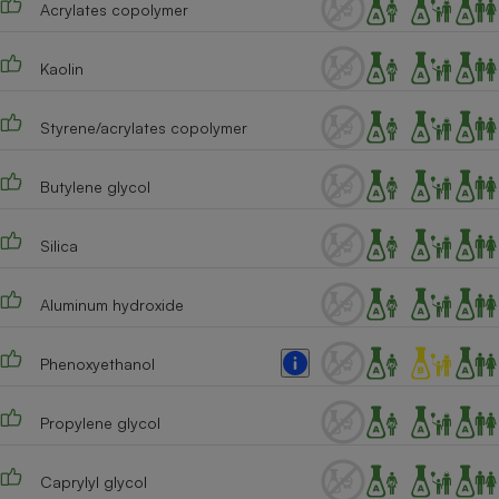
Acrylates copolymer
Téléphone mobile -
Smartphone
Plaque de cuisson à
induction
Kaolin
Styrene/acrylates copolymer
Climatiseur -
Ventilateur
Butylene glycol
Silica
Antivirus
Climatiseur -
Aluminum hydroxide
Ventilateur
Phenoxyethanol
Propylene glycol
Caprylyl glycol