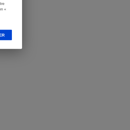
tre
en «
ER