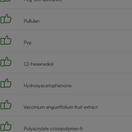
Radiateur électrique
Pullulan
Téléphone mobile -
Smartphone
Plaque de cuisson à
induction
Pvp
Climatiseur -
1,2-hexanediol
Ventilateur
Hydroxyacetophenone
Antivirus
Climatiseur -
Ventilateur
Vaccinium angustifolium fruit extract
Polyacrylate crosspolymer-6