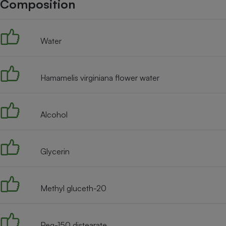
Composition
Internet
Gros électroménager
Téléphonie
Water
Petit électroménager 
Complément
alimentaire
Mutuelle
Assurance emprunteu
Hamamelis virginiana flower water
Alcohol
Matelas
Champa
boutei
Banque 
Glycerin
Téléviseur
Antimoustique
Lave-linge
Methyl gluceth-20
Peg-150 distearate