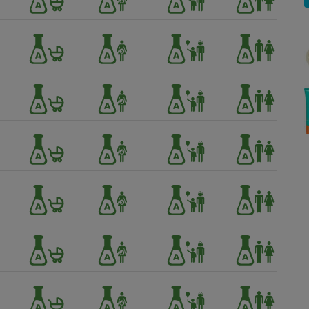
Électricité - Gaz
Appareil photo
numérique
Four encastrable
Lessive
Aspirateur