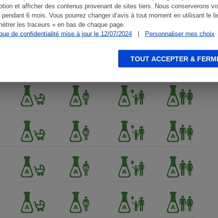
tion et afficher des contenus provenant de sites tiers. Nous conserverons vo
 pendant 6 mois. Vous pourrez changer d’avis à tout moment en utilisant le li
étrer les traceurs » en bas de chaque page.
ique de confidentialité mise à jour le 12/07/2024
|
Personnaliser mes choix
TOUT ACCEPTER & FERM