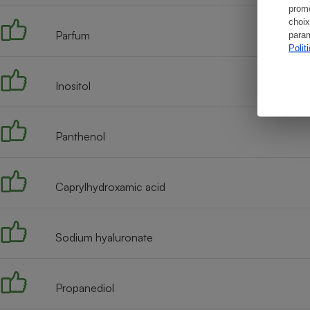
promo
choix
Parfum
param
Polit
Inositol
Panthenol
Caprylhydroxamic acid
Sodium hyaluronate
Propanediol