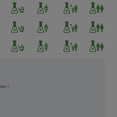
ien !