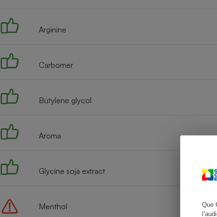
Arginine
Cafetière à expresso
Carbomer
Butylene glycol
Aroma
Robot ménager
Glycine soja extract
Que 
Menthol
l’aud