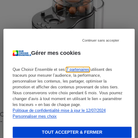
Continuer sans accepter
Gérer mes cookies
Que Choisir Ensemble et ses
7 partenaires
utilisent des
traceurs pour mesurer l’audience, la performance,
personnaliser les contenus, les partager, optimiser la
promotion et afficher des contenus provenant de sites tiers.
Nous conserverons votre choix pendant 6 mois. Vous pourrez
changer d’avis à tout moment en utilisant le lien « paramétrer
les traceurs » en bas de chaque page.
Politique de confidentialité mise à jour le 12/07/2024
Cafetière à capsules zéro déchet CoffeeB (vidéo)
Personnaliser mes choix
- Premières impressions
TOUT ACCEPTER & FERMER