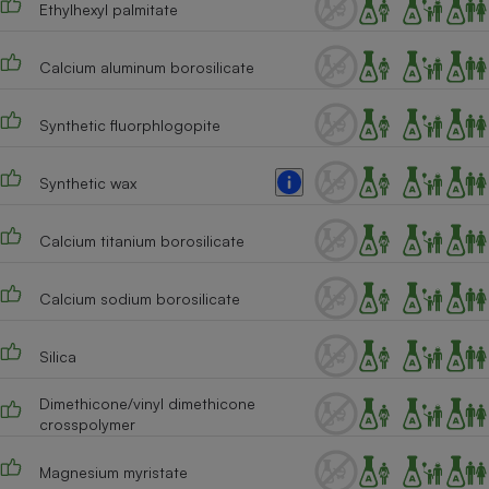
Ethylhexyl palmitate
Téléphone mobile -
Smartphone
Plaque de cuisson à
induction
Calcium aluminum borosilicate
Synthetic fluorphlogopite
Climatiseur -
Ventilateur
Synthetic wax
Calcium titanium borosilicate
Antivirus
Climatiseur -
Calcium sodium borosilicate
Ventilateur
Silica
Dimethicone/vinyl dimethicone
crosspolymer
Magnesium myristate