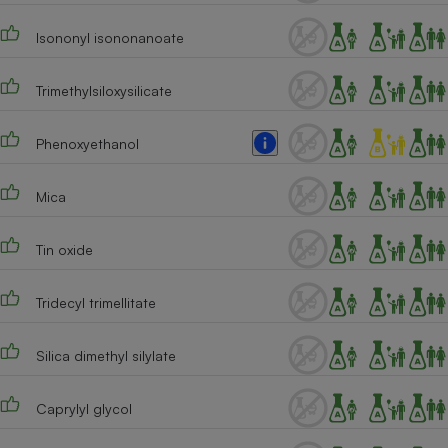
Cafetière à expressos
Isononyl isononanoate
Trimethylsiloxysilicate
Phenoxyethanol
Mica
Robot ménager
Tin oxide
Tridecyl trimellitate
Silica dimethyl silylate
Caprylyl glycol