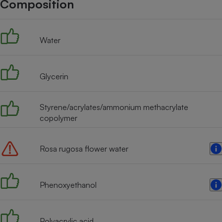
Composition
Internet
Gros électroménager
Téléphonie
Water
Petit électroménager 
Complément
alimentaire
Mutuelle
Assurance emprunteu
Glycerin
Styrene/acrylates/ammonium methacrylate
copolymer
Matelas
Champa
boutei
Banque 
Rosa rugosa flower water
Téléviseur
Antimoustique
Lave-linge
Phenoxyethanol
Polyacrylic acid