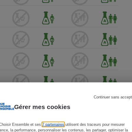
s
Réfrigérateur
Continuer sans accept
Gérer mes cookies
Choisir Ensemble et ses
7 partenaires
utilisent des traceurs pour mesurer
ience, la performance, personnaliser les contenus, les partager, optimiser la