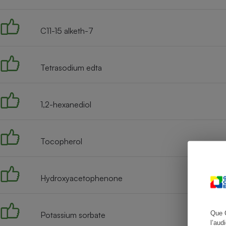
C11-15 alketh-7
Cafetière à expresso
Tetrasodium edta
1,2-hexanediol
Tocopherol
Robot ménager
Hydroxyacetophenone
Que 
Potassium sorbate
l’aud