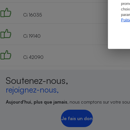
promo
choix
Ci 16035
param
Polit
Ci 19140
Ci 42090
Soutenez-nous,
rejoignez-nous,
Aujourd'hui, plus que jamais
, nous comptons sur votre sout
Je fais un don