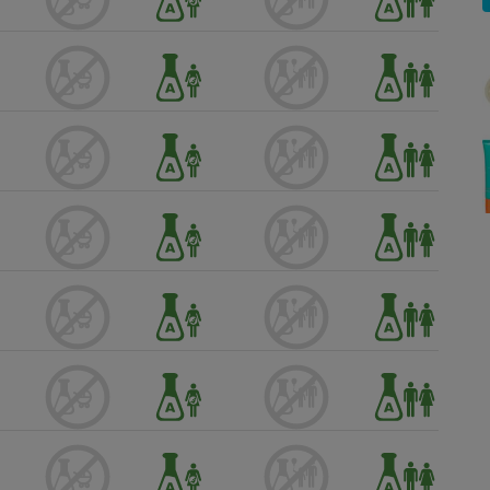
Électricité - Gaz
Appareil photo
numérique
Four encastrable
Lessive
Aspirateur