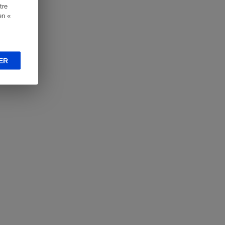
tre
en «
ER