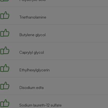
Radiateur électrique
Triethanolamine
Téléphone mobile -
Smartphone
Plaque de cuisson à
induction
Butylene glycol
Climatiseur -
Caprylyl glycol
Ventilateur
Ethylhexylglycerin
Antivirus
Climatiseur -
Ventilateur
Disodium edta
Sodium laureth-12 sulfate