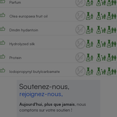
Parfum
Téléphone mobile -
Smartphone
Plaque de cuisson à
induction
Olea europaea fruit oil
Dmdm hydantoin
Climatiseur -
Ventilateur
Hydrolyzed silk
Protein
Antivirus
Climatiseur -
Iodopropynyl butylcarbamate
Ventilateur
Soutenez-nous,
rejoignez-nous,
Aujourd'hui, plus que jamais
, nous
comptons sur votre soutien !