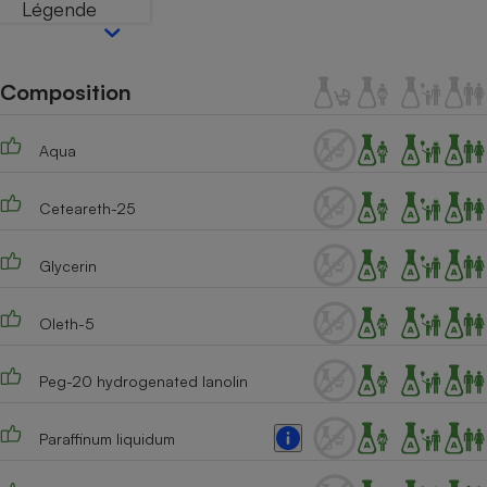
Légende
Petit électroménager - U
Complément
alimentaire
Composition
Mutuelle
Assurance emprunteur
Aqua
Matelas
Ceteareth-25
Champagne
bouteille
Banque en 
Glycerin
Téléviseur
Antimoustique
Lave-linge
Oleth-5
Peg-20 hydrogenated lanolin
Radiateur électrique
Paraffinum liquidum