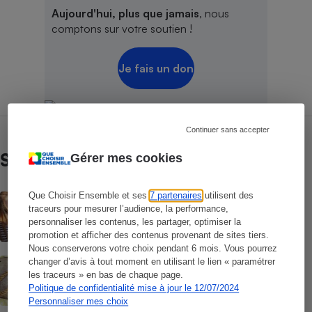
Aujourd'hui, plus que jamais
, nous
comptons sur votre soutien !
Je fais un don
Continuer sans accepter
Sur le même sujet
Gérer mes cookies
Que Choisir Ensemble et ses
7 partenaires
utilisent des
ACTUALITÉ
traceurs pour mesurer l’audience, la performance,
Les moustiques vont-ils s’habituer au
répulsif le plus efficace ?
personnaliser les contenus, les partager, optimiser la
promotion et afficher des contenus provenant de sites tiers.
Nous conserverons votre choix pendant 6 mois. Vous pourrez
ACTION QUE CHOISIR ENSEMBLE
changer d’avis à tout moment en utilisant le lien « paramétrer
Test des crèmes solaires vendues sur
les traceurs » en bas de chaque page.
Temu, Shein et AliExpress - 9 sur 10
Politique de confidentialité mise à jour le 12/07/2024
dangereuses pour la santé des
Personnaliser mes choix
consommateurs