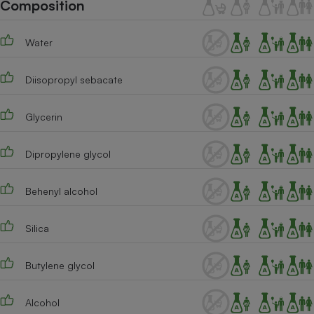
Composition
Téléphone mobile -
Smartphone
Plaque de cuisson à
induction
Water
Diisopropyl sebacate
Climatiseur -
Ventilateur
Glycerin
Dipropylene glycol
Antivirus
Climatiseur -
Behenyl alcohol
Ventilateur
Silica
Butylene glycol
Alcohol