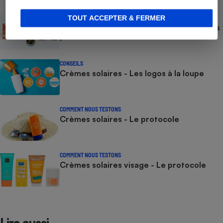
ACTUALITÉ
TOUT ACCEPTER & FERMER
Crèmes solaires - Le bilan désastreux des
plateformes chinoises
CONSEILS
Crèmes solaires - Les logos à la loupe
COMMENT NOUS TESTONS
Crèmes solaires - Le protocole
COMMENT NOUS TESTONS
Crèmes solaires visage - Le protocole
Lire aussi