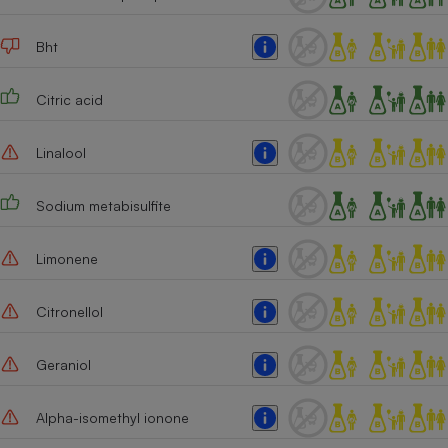
Bht
Citric acid
Linalool
Sodium metabisulfite
Limonene
Citronellol
Geraniol
Alpha-isomethyl ionone