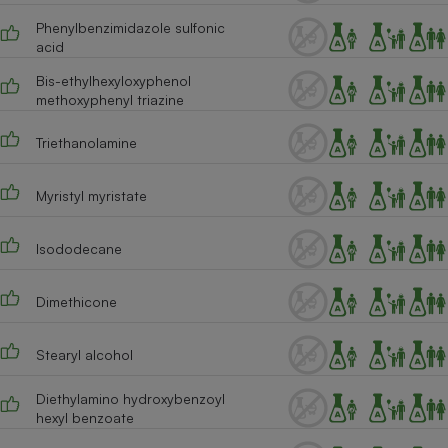
Phenylbenzimidazole sulfonic
Cafetière à expressos
acid
Bis-ethylhexyloxyphenol
methoxyphenyl triazine
Triethanolamine
Myristyl myristate
Robot ménager
Isododecane
Dimethicone
Stearyl alcohol
Diethylamino hydroxybenzoyl
hexyl benzoate