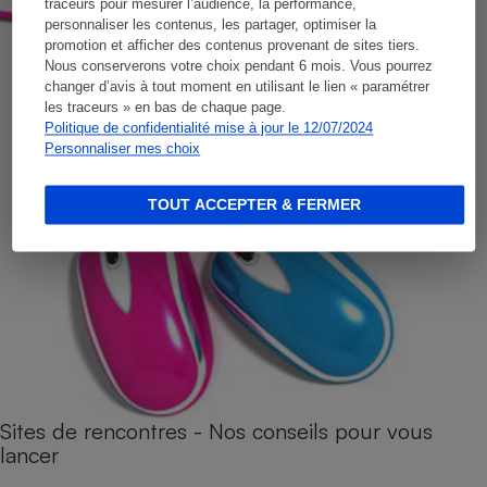
traceurs pour mesurer l’audience, la performance,
personnaliser les contenus, les partager, optimiser la
promotion et afficher des contenus provenant de sites tiers.
Nous conserverons votre choix pendant 6 mois. Vous pourrez
changer d’avis à tout moment en utilisant le lien « paramétrer
les traceurs » en bas de chaque page.
Politique de confidentialité mise à jour le 12/07/2024
Personnaliser mes choix
TOUT ACCEPTER & FERMER
Sites de rencontres - Nos conseils pour vous
lancer