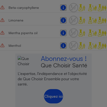
Cafetière à expressos
Beta-caryophyllene
Limonene
Mentha piperita oil
Menthol
Robot ménager
Abonnez-vous !
Que Choisir Santé
L'expertise, l'indépendance et l'objectivité
de Que Choisir Ensemble pour votre
santé.
Cliquez ici