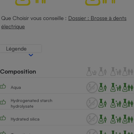
Petit électroménager - U
Complément
Que Choisir vous conseille :
Dossier : Brosse à dents
alimentaire
Mutuelle
électrique
Assurance emprunteur
Légende
Matelas
Champagne
bouteille
Banque en 
Composition
Téléviseur
Antimoustique
Lave-linge
Aqua
Hydrogenated starch
hydrolysate
Radiateur électrique
Hydrated silica