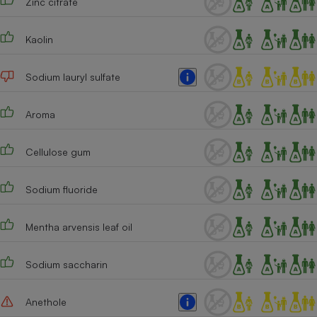
Zinc citrate
Téléphone mobile -
Smartphone
Plaque de cuisson à
Kaolin
induction
Sodium lauryl sulfate
Climatiseur -
Aroma
Ventilateur
Cellulose gum
Antivirus
Climatiseur -
Sodium fluoride
Ventilateur
Mentha arvensis leaf oil
Sodium saccharin
Anethole