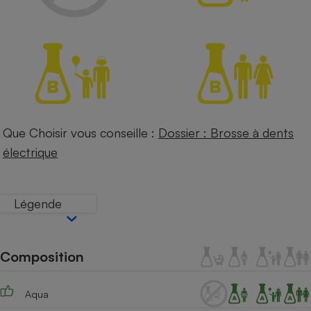
Petit électroménager - U
Complément
alimentaire
Mutuelle
Assurance emprunteur
Que Choisir vous conseille :
Dossier : Brosse à dents
Matelas
Champagne
bouteille
électrique
Banque en 
Téléviseur
Antimoustique
Lave-linge
Légende
Composition
Radiateur électrique
Aqua