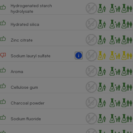
Téléphone mobile -
Hydrogenated starch
Smartphone
hydrolysate
Plaque de cuisson à
induction
Hydrated silica
Zinc citrate
Climatiseur -
Ventilateur
Sodium lauryl sulfate
Antivirus
Aroma
Climatiseur -
Ventilateur
Cellulose gum
Charcoal powder
Sodium fluoride