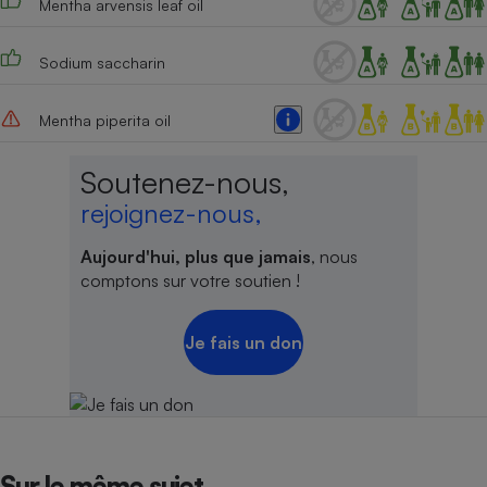
Mentha arvensis leaf oil
Cafetière à expressos
Sodium saccharin
Mentha piperita oil
Soutenez-nous,
rejoignez-nous,
Robot ménager
Aujourd'hui, plus que jamais
, nous
comptons sur votre soutien !
Je fais un don
Sur le même sujet