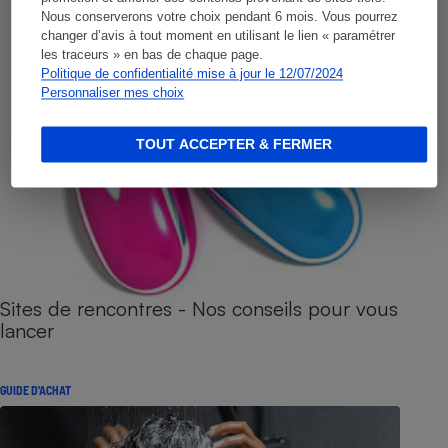
Nous conserverons votre choix pendant 6 mois. Vous pourrez
changer d’avis à tout moment en utilisant le lien « paramétrer
les traceurs » en bas de chaque page.
Politique de confidentialité mise à jour le 12/07/2024
Personnaliser mes choix
TOUT ACCEPTER & FERMER
Sites de rencontres - Nos conseils pour vous
lancer
GUIDE D'ACHAT