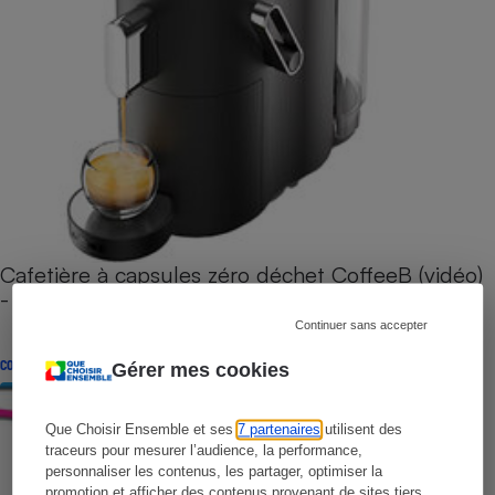
Cafetière à capsules zéro déchet CoffeeB (vidéo)
- Premières impressions
Continuer sans accepter
CONSEILS
Gérer mes cookies
Que Choisir Ensemble et ses
7 partenaires
utilisent des
traceurs pour mesurer l’audience, la performance,
personnaliser les contenus, les partager, optimiser la
promotion et afficher des contenus provenant de sites tiers.