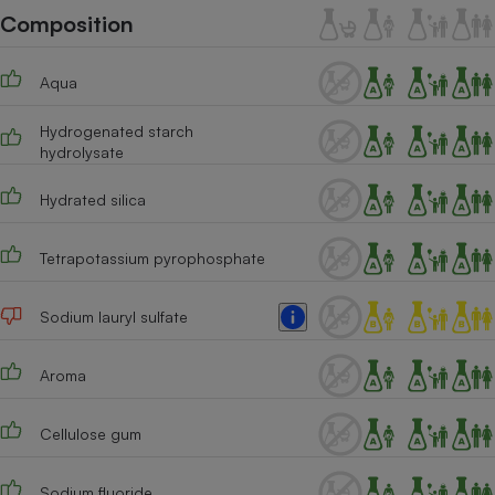
Téléphone mobile -
Composition
Smartphone
Plaque de cuisson à
induction
Aqua
Hydrogenated starch
hydrolysate
Climatiseur -
Ventilateur
Hydrated silica
Antivirus
Tetrapotassium pyrophosphate
Climatiseur -
Ventilateur
Sodium lauryl sulfate
Aroma
Cellulose gum
Sodium fluoride