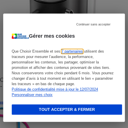
Continuer sans accepter
Gérer mes cookies
Que Choisir Ensemble et ses
7 partenaires
utilisent des
traceurs pour mesurer l’audience, la performance,
personnaliser les contenus, les partager, optimiser la
promotion et afficher des contenus provenant de sites tiers.
Nous conserverons votre choix pendant 6 mois. Vous pourrez
Cafetière à capsules zéro déchet CoffeeB (vidéo)
changer d’avis à tout moment en utilisant le lien « paramétrer
les traceurs » en bas de chaque page.
- Premières impressions
Politique de confidentialité mise à jour le 12/07/2024
Personnaliser mes choix
CONSEILS
TOUT ACCEPTER & FERMER