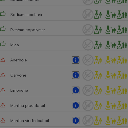
Cafetière à expressos
Sodium saccharin
Pvm/ma copolymer
Mica
Anethole
Robot ménager
Carvone
Limonene
Mentha piperita oil
Mentha viridis leaf oil