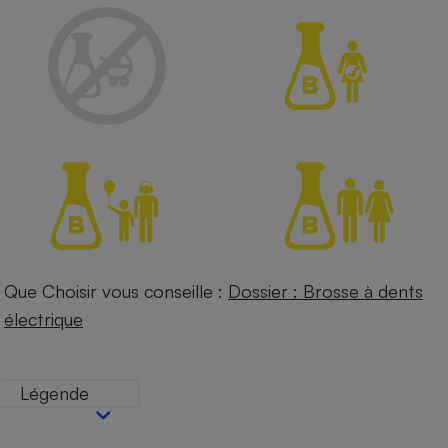
Petit électroménager - U
Complément
alimentaire
Mutuelle
Assurance emprunteur
Matelas
Champagne
bouteille
Banque en 
Téléviseur
Antimoustique
Que Choisir vous conseille :
Dossier : Brosse à dents
Lave-linge
électrique
Légende
Radiateur électrique