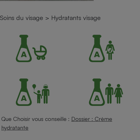
Petit électroménager - U
Complément
Soins du visage
>
Hydratants visage
alimentaire
Mutuelle
Assurance emprunteur
Matelas
Champagne
bouteille
Banque en 
Téléviseur
Antimoustique
Lave-linge
Que Choisir vous conseille :
Dossier : Crème
Radiateur électrique
hydratante