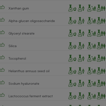
Cafetière à expressos
Xanthan gum
Alpha-glucan oligosaccharide
Glyceryl stearate
Silica
Robot ménager
Tocopherol
Helianthus annuus seed oil
Sodium hyaluronate
Lactococcus ferment extract