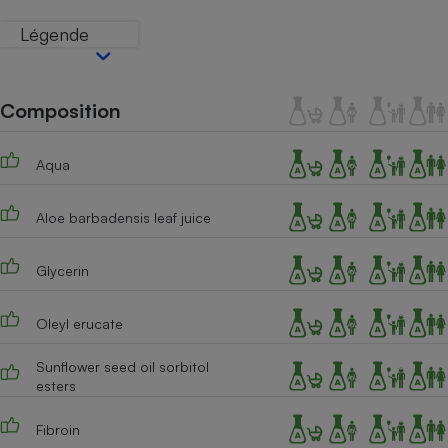
Téléphone mobile -
Smartphone
Légende
Plaque de cuisson à
induction
Composition
Climatiseur -
Ventilateur
Aqua
Aloe barbadensis leaf juice
Antivirus
Climatiseur -
Glycerin
Ventilateur
Oleyl erucate
Sunflower seed oil sorbitol
esters
Fibroin