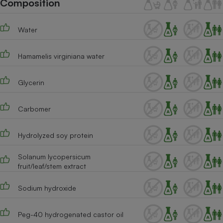
Composition
Téléphone mobile -
Smartphone
Plaque de cuisson à
Water
induction
Hamamelis virginiana water
Climatiseur -
Ventilateur
Glycerin
Carbomer
Antivirus
Climatiseur -
Hydrolyzed soy protein
Ventilateur
Solanum lycopersicum
fruit/leaf/stem extract
Sodium hydroxide
Peg-40 hydrogenated castor oil