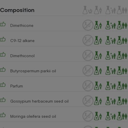
Téléphone mobile -
Smartphone
Composition
Plaque de cuisson à
induction
Dimethicone
C9-12 alkane
Climatiseur -
Ventilateur
Dimethiconol
Antivirus
Butyrospermum parkii oil
Climatiseur -
Ventilateur
Parfum
Gossypium herbaceum seed oil
Moringa oleifera seed oil