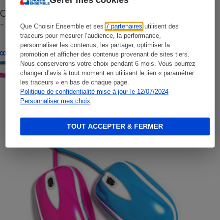
Gérer mes cookies
Cafetière à capsules zéro déchet CoffeeB (vidéo)
- Premières impressions
Que Choisir Ensemble et ses
7 partenaires
utilisent des
traceurs pour mesurer l’audience, la performance,
personnaliser les contenus, les partager, optimiser la
CONSEILS
promotion et afficher des contenus provenant de sites tiers.
Nous conserverons votre choix pendant 6 mois. Vous pourrez
changer d’avis à tout moment en utilisant le lien « paramétrer
les traceurs » en bas de chaque page.
Politique de confidentialité mise à jour le 12/07/2024
Personnaliser mes choix
TOUT ACCEPTER & FERMER