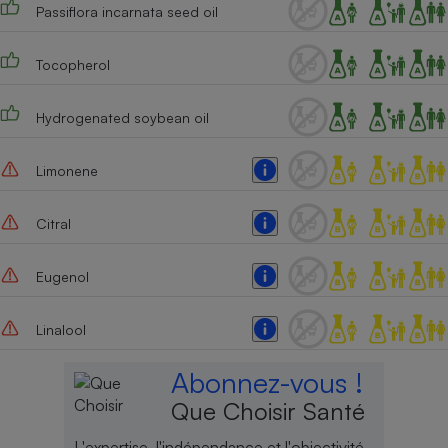
Passiflora incarnata seed oil
Cafetière à expressos
Tocopherol
Hydrogenated soybean oil
Limonene
Citral
Robot ménager
Eugenol
Linalool
Abonnez-vous !
Que Choisir Santé
L'expertise, l'indépendance et l'objectivité