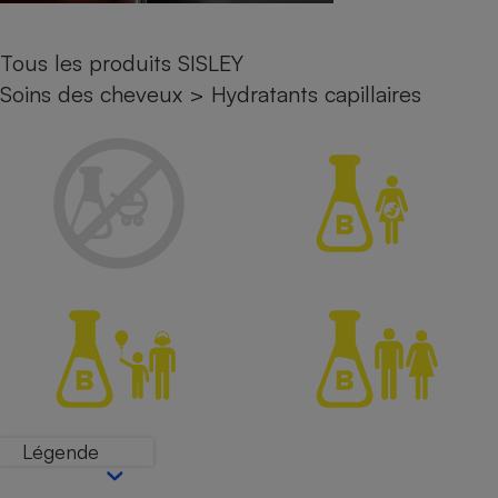
Petit électroménager - U
Complément
Tous les produits SISLEY
alimentaire
Mutuelle
Soins des cheveux
>
Hydratants capillaires
Assurance emprunteur
Matelas
Champagne
bouteille
Banque en 
Téléviseur
Antimoustique
Lave-linge
Radiateur électrique
Légende