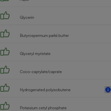
Internet
Gros électroménager
Téléphonie
Glycerin
Petit électroménager 
Complément
alimentaire
Mutuelle
Butyrospermum parkii butter
Assurance emprunteu
Glyceryl myristate
Matelas
Champa
boutei
Coco-caprylate/caprate
Banque 
Téléviseur
Antimoustique
Lave-linge
Hydrogenated polyisobutene
Potassium cetyl phosphate