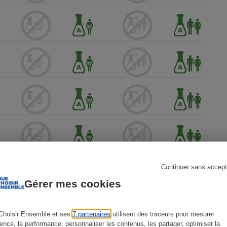
s
Réfrigérateur
Continuer sans accept
Gérer mes cookies
Choisir Ensemble et ses
7 partenaires
utilisent des traceurs pour mesurer
ience, la performance, personnaliser les contenus, les partager, optimiser la