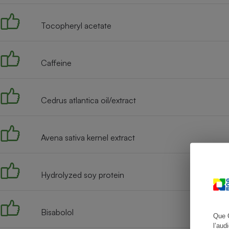
Tocopheryl acetate
Cafetière à expresso
Caffeine
Cedrus atlantica oil/extract
Avena sativa kernel extract
Robot ménager
Hydrolyzed soy protein
Bisabolol
Que 
l’aud