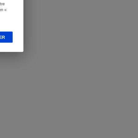
tre
en «
ER