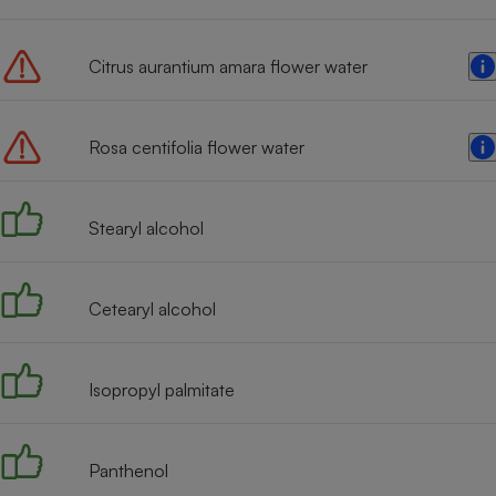
Radiateur électrique
Citrus aurantium amara flower water
Téléphone mobile -
Smartphone
Plaque de cuisson à
induction
Rosa centifolia flower water
Stearyl alcohol
Climatiseur -
Ventilateur
Cetearyl alcohol
Antivirus
Climatiseur -
Ventilateur
Isopropyl palmitate
Panthenol