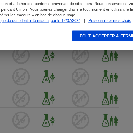
tion et afficher des contenus provenant de sites tiers. Nous conserverons vo
 pendant 6 mois. Vous pourrez changer d’avis à tout moment en utilisant le li
étrer les traceurs » en bas de chaque page.
ique de confidentialité mise à jour le 12/07/2024
|
Personnaliser mes choix
TOUT ACCEPTER & FERM