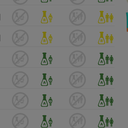
Électricité - Gaz
Appareil photo
numérique
Four encastrable
Lessive
Aspirateur