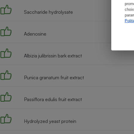
promo
choix
Saccharide hydrolysate
param
Polit
Adenosine
Albizia julibrissin bark extract
Punica granatum fruit extract
Passiflora edulis fruit extract
Hydrolyzed yeast protein