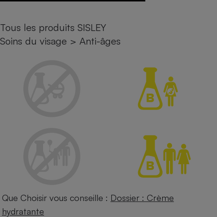
Petit électroménager - U
Complément
Tous les produits SISLEY
alimentaire
Mutuelle
Soins du visage
>
Anti-âges
Assurance emprunteur
Matelas
Champagne
bouteille
Banque en 
Téléviseur
Antimoustique
Lave-linge
Radiateur électrique
Que Choisir vous conseille :
Dossier : Crème
hydratante