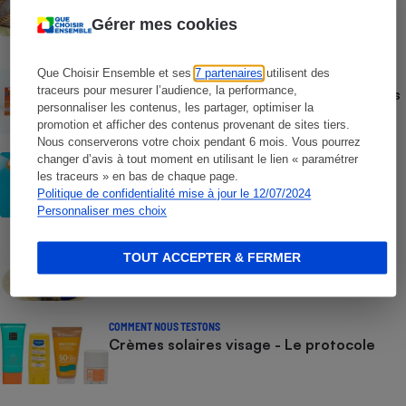
Temu, Shein et AliExpress - 9 sur 10
Gérer mes cookies
dangereuses pour la santé des
consommateurs
Que Choisir Ensemble et ses
7 partenaires
utilisent des
ACTUALITÉ
traceurs pour mesurer l’audience, la performance,
Crèmes solaires - Le bilan désastreux des
plateformes chinoises
personnaliser les contenus, les partager, optimiser la
promotion et afficher des contenus provenant de sites tiers.
Nous conserverons votre choix pendant 6 mois. Vous pourrez
changer d’avis à tout moment en utilisant le lien « paramétrer
CONSEILS
Crèmes solaires - Les logos à la loupe
les traceurs » en bas de chaque page.
Politique de confidentialité mise à jour le 12/07/2024
Personnaliser mes choix
COMMENT NOUS TESTONS
TOUT ACCEPTER & FERMER
Crèmes solaires - Le protocole
COMMENT NOUS TESTONS
Crèmes solaires visage - Le protocole