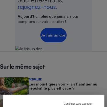
rejoignez-nous,
Aujourd'hui, plus que jamais
, nous
comptons sur votre soutien !
Je fais un don
Sur le même sujet
ACTUALITÉ
Les moustiques vont-ils s’habituer au
répulsif le plus efficace ?
ACTION QUE CHOISIR ENSEMBLE
Continuer sans accepter
Test des crèmes solaires vendues sur