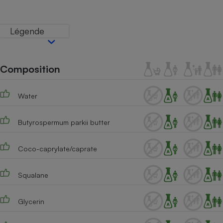
Téléphone mobile -
Smartphone
Plaque de cuisson à
Légende
induction
Composition
Climatiseur -
Ventilateur
Water
Antivirus
Butyrospermum parkii butter
Climatiseur -
Ventilateur
Coco-caprylate/caprate
Squalane
Glycerin