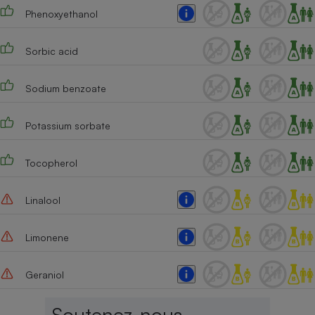
Phenoxyethanol
Sorbic acid
Sodium benzoate
Potassium sorbate
Tocopherol
Linalool
Limonene
Geraniol
Soutenez-nous,