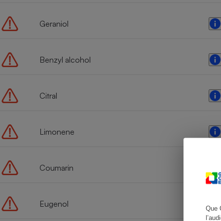
Geraniol
Cafetière à expresso
Benzyl alcohol
Citral
Limonene
Robot ménager
Coumarin
Eugenol
Que 
l’aud