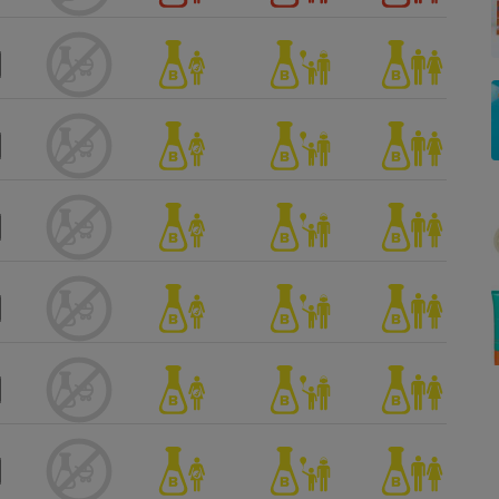
Électricité - Gaz
Appareil photo
numérique
Four encastrable
Lessive
Aspirateur