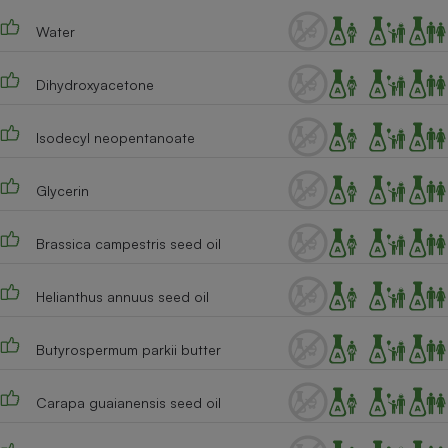
Téléphone mobile -
Smartphone
Water
Plaque de cuisson à
induction
Dihydroxyacetone
Isodecyl neopentanoate
Climatiseur -
Ventilateur
Glycerin
Antivirus
Brassica campestris seed oil
Climatiseur -
Ventilateur
Helianthus annuus seed oil
Butyrospermum parkii butter
Carapa guaianensis seed oil