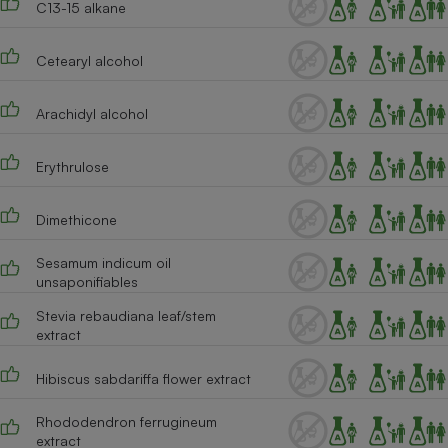
C13-15 alkane
Cafetière à expressos
Cetearyl alcohol
Arachidyl alcohol
Erythrulose
Dimethicone
Robot ménager
Sesamum indicum oil
unsaponifiables
Stevia rebaudiana leaf/stem
extract
Hibiscus sabdariffa flower extract
Rhododendron ferrugineum
extract