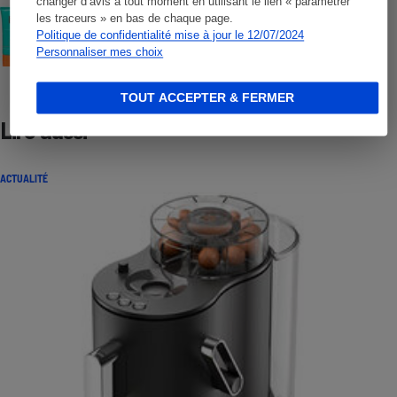
changer d’avis à tout moment en utilisant le lien « paramétrer
COMMENT NOUS TESTONS
les traceurs » en bas de chaque page.
Crèmes solaires visage - Le protocole
Politique de confidentialité mise à jour le 12/07/2024
Personnaliser mes choix
TOUT ACCEPTER & FERMER
Lire aussi
ACTUALITÉ