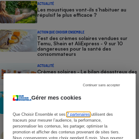
ACTUALITÉ
Les moustiques vont-ils s’habituer au
répulsif le plus efficace ?
ACTION QUE CHOISIR ENSEMBLE
Test des crèmes solaires vendues sur
Temu, Shein et AliExpress - 9 sur 10
dangereuses pour la santé des
consommateurs
ACTUALITÉ
Crèmes solaires - Le bilan désastreux des
plateformes chinoises
Continuer sans accepter
CONSEILS
Gérer mes cookies
Crèmes solaires - Les logos à la loupe
Que Choisir Ensemble et ses
7 partenaires
utilisent des
traceurs pour mesurer l’audience, la performance,
COMMENT NOUS TESTONS
personnaliser les contenus, les partager, optimiser la
Crèmes solaires - Le protocole
promotion et afficher des contenus provenant de sites tiers.
Nous conserverons votre choix pendant 6 mois. Vous pourrez