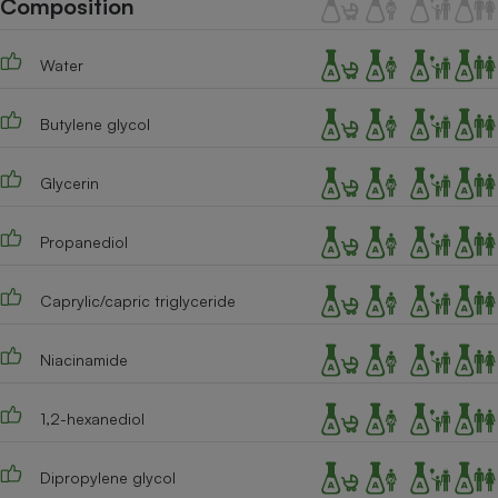
Composition
Téléphone mobile -
Smartphone
Plaque de cuisson à
Water
induction
Butylene glycol
Climatiseur -
Ventilateur
Glycerin
Propanediol
Antivirus
Climatiseur -
Caprylic/capric triglyceride
Ventilateur
Niacinamide
1,2-hexanediol
Dipropylene glycol