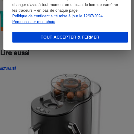
changer d’avis à tout moment en utilisant le lien « paramétrer
les traceurs » en bas de chaque page.
COMMENT NOUS TESTONS
Politique de confidentialité mise à jour le 12/07/2024
Crèmes solaires visage - Le protocole
Personnaliser mes choix
TOUT ACCEPTER & FERMER
Lire aussi
ACTUALITÉ