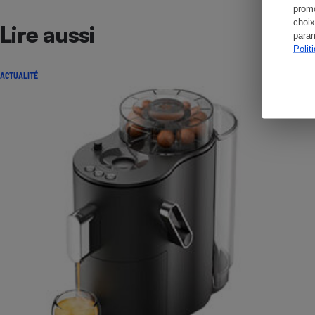
promo
choix
Lire aussi
param
Polit
ACTUALITÉ