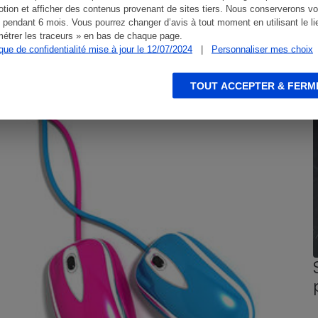
tion et afficher des contenus provenant de sites tiers. Nous conserverons vo
 pendant 6 mois. Vous pourrez changer d’avis à tout moment en utilisant le li
étrer les traceurs » en bas de chaque page.
ique de confidentialité mise à jour le 12/07/2024
|
Personnaliser mes choix
CONSEILS
G
TOUT ACCEPTER & FERM