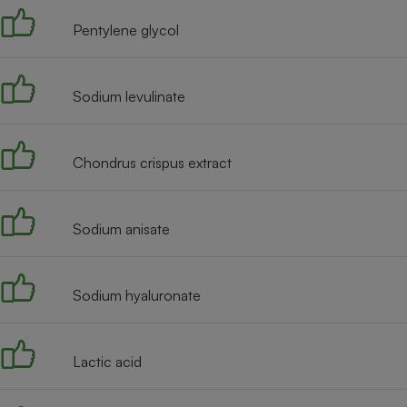
Radiateur électrique
Pentylene glycol
Téléphone mobile -
Smartphone
Plaque de cuisson à
Sodium levulinate
induction
Chondrus crispus extract
Climatiseur -
Ventilateur
Sodium anisate
Antivirus
Climatiseur -
Sodium hyaluronate
Ventilateur
Lactic acid