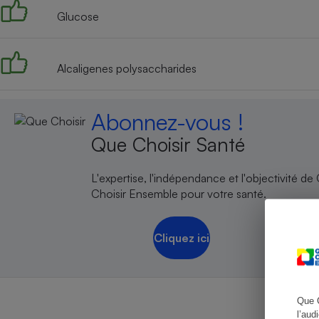
Glucose
Cafetière à expresso
Alcaligenes polysaccharides
Abonnez-vous !
Que Choisir Santé
L'expertise, l'indépendance et l'objectivité de
Choisir Ensemble pour votre santé.
Robot ménager
Cliquez ici
Que 
l’aud