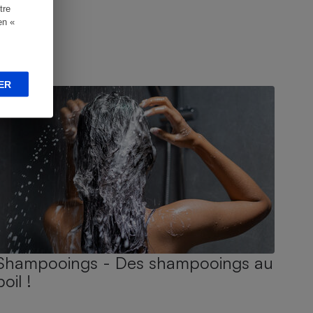
tre
en «
UIDE D'ACHAT
ER
Shampooings - Des shampooings au
poil !