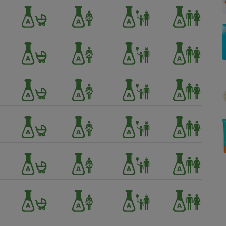
Électricité - Gaz
Appareil photo
numérique
Four encastrable
Lessive
Aspirateur