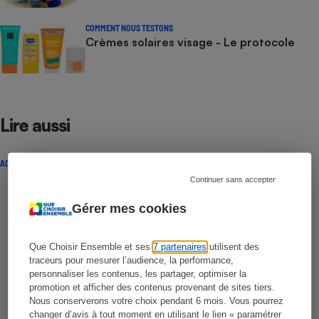
COMMENT NOUS TESTONS
Crèmes solaires visage - Le protocole
Lire aussi
ACTUALITÉ
Continuer sans accepter
Gérer mes cookies
Que Choisir Ensemble et ses
7 partenaires
utilisent des
traceurs pour mesurer l’audience, la performance,
personnaliser les contenus, les partager, optimiser la
promotion et afficher des contenus provenant de sites tiers.
Nous conserverons votre choix pendant 6 mois. Vous pourrez
changer d’avis à tout moment en utilisant le lien « paramétrer