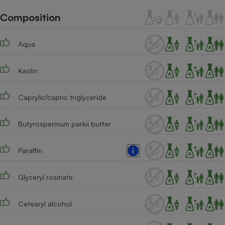
Téléphone mobile -
Smartphone
Composition
Plaque de cuisson à
induction
Aqua
Kaolin
Climatiseur -
Ventilateur
Caprylic/capric triglyceride
Antivirus
Butyrospermum parkii butter
Climatiseur -
Ventilateur
Paraffin
Glyceryl rosinate
Cetearyl alcohol