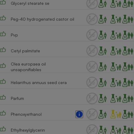
Glyceryl stearate se
Cafetière à expressos
Peg-40 hydrogenated castor oil
Pvp
Cetyl palmitate
Olea europaea oil
unsaponifiables
Robot ménager
Helianthus annuus seed cera
Parfum
Phenoxyethanol
Ethylhexylglycerin