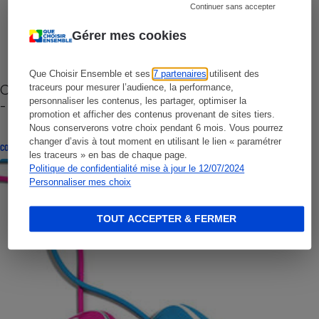
Continuer sans accepter
Gérer mes cookies
Que Choisir Ensemble et ses
7 partenaires
utilisent des
Cafetière à capsules zéro déchet CoffeeB (vidéo)
traceurs pour mesurer l’audience, la performance,
personnaliser les contenus, les partager, optimiser la
- Premières impressions
promotion et afficher des contenus provenant de sites tiers.
Nous conserverons votre choix pendant 6 mois. Vous pourrez
changer d’avis à tout moment en utilisant le lien « paramétrer
CONSEILS
les traceurs » en bas de chaque page.
Politique de confidentialité mise à jour le 12/07/2024
Personnaliser mes choix
TOUT ACCEPTER & FERMER