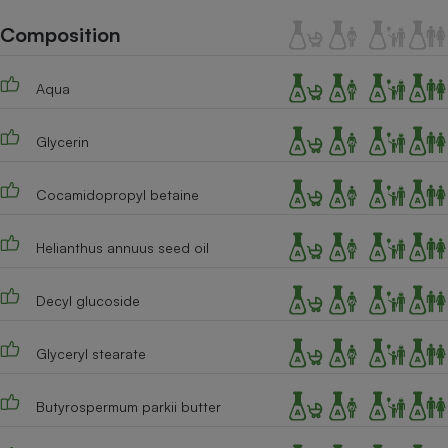
Téléphone mobile -
Smartphone
Composition
Plaque de cuisson à
induction
Aqua
Glycerin
Climatiseur -
Ventilateur
Cocamidopropyl betaine
Antivirus
Helianthus annuus seed oil
Climatiseur -
Ventilateur
Decyl glucoside
Glyceryl stearate
Butyrospermum parkii butter