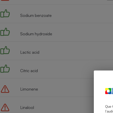
Sodium benzoate
Cafetière à expresso
Sodium hydroxide
Lactic acid
Citric acid
Robot ménager
Limonene
Que 
Linalool
l’aud