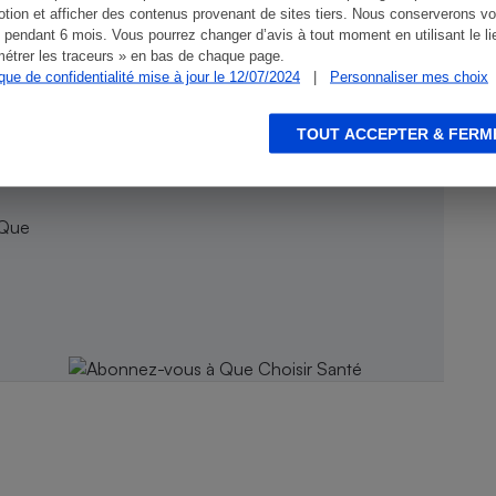
tion et afficher des contenus provenant de sites tiers. Nous conserverons vo
 pendant 6 mois. Vous pourrez changer d’avis à tout moment en utilisant le li
étrer les traceurs » en bas de chaque page.
ique de confidentialité mise à jour le 12/07/2024
|
Personnaliser mes choix
TOUT ACCEPTER & FERM
 Que