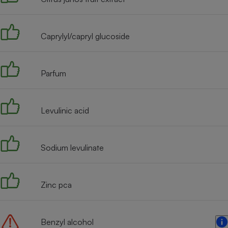
Radiateur électrique
Caprylyl/capryl glucoside
Téléphone mobile -
Smartphone
Plaque de cuisson à
induction
Parfum
Climatiseur -
Levulinic acid
Ventilateur
Sodium levulinate
Antivirus
Climatiseur -
Ventilateur
Zinc pca
Benzyl alcohol