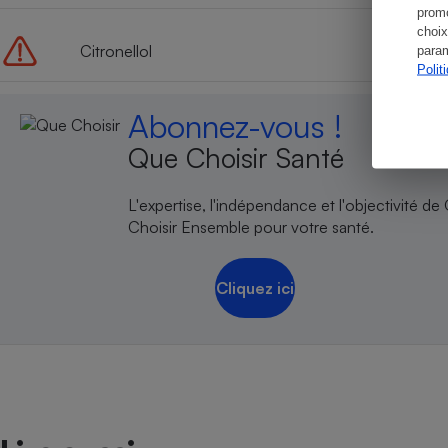
promo
choix
Citronellol
param
Polit
Abonnez-vous !
Que Choisir Santé
L'expertise, l'indépendance et l'objectivité de
Choisir Ensemble pour votre santé.
Cliquez ici