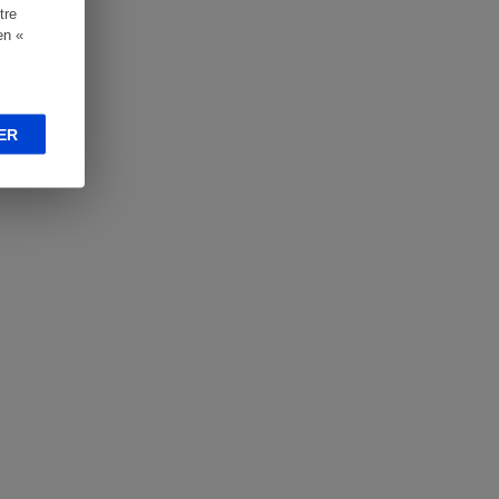
tre
en «
ER