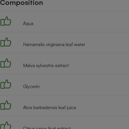
Composition
Internet
Gros électroménager
Téléphonie
Aqua
Petit électroménager 
Complément
alimentaire
Mutuelle
Assurance emprunteu
Hamamelis virginiana leaf water
Malva sylvestris extract
Matelas
Champa
boutei
Banque 
Glycerin
Téléviseur
Antimoustique
Lave-linge
Aloe barbadensis leaf juice
Citrus junos fruit extract