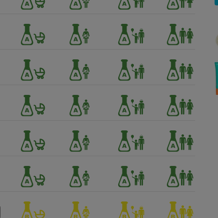
Électricité - Gaz
Appareil photo
numérique
Four encastrable
Lessive
Aspirateur